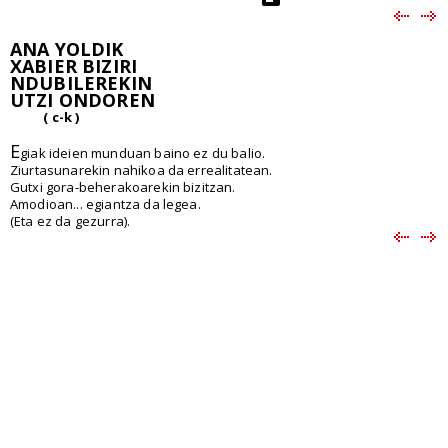
ANA YOLDIK
XABIER BIZIRI
NDUBILEREKIN
UTZI ONDOREN
( c-k )
E
giak ideien munduan baino ez du balio.
Ziurtasunarekin nahikoa da errealitatean.
Gutxi gora-beherakoarekin bizitzan.
Amodioan... egiantza da legea.
(Eta ez da gezurra).