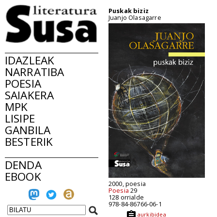
Puskak biziz
Juanjo Olasagarre
IDAZLEAK
NARRATIBA
POESIA
SAIAKERA
MPK
LISIPE
GANBILA
BESTERIK
DENDA
EBOOK
2000, poesia
Poesia
29
128 orrialde
978-84-86766-06-1
aurkibidea