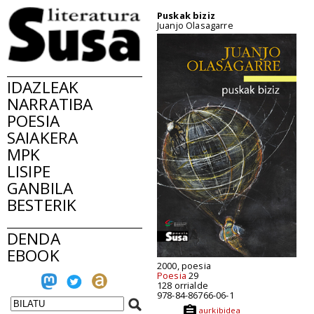
Puskak biziz
Juanjo Olasagarre
IDAZLEAK
NARRATIBA
POESIA
SAIAKERA
MPK
LISIPE
GANBILA
BESTERIK
DENDA
EBOOK
2000, poesia
Poesia
29
128 orrialde
978-84-86766-06-1
aurkibidea