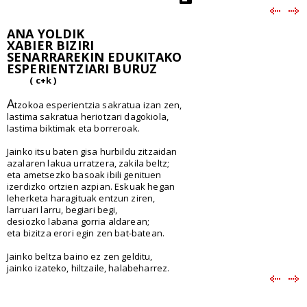
ANA YOLDIK
XABIER BIZIRI
SENARRAREKIN EDUKITAKO
ESPERIENTZIARI BURUZ
( c+k )
A
tzokoa esperientzia sakratua izan zen,
lastima sakratua heriotzari dagokiola,
lastima biktimak eta borreroak.
Jainko itsu baten gisa hurbildu zitzaidan
azalaren lakua urratzera, zakila beltz;
eta ametsezko basoak ibili genituen
izerdizko ortzien azpian. Eskuak hegan
leherketa haragituak entzun ziren,
larruari larru, begiari begi,
desiozko labana gorria aldarean;
eta bizitza erori egin zen bat-batean.
Jainko beltza baino ez zen gelditu,
jainko izateko, hiltzaile, halabeharrez.