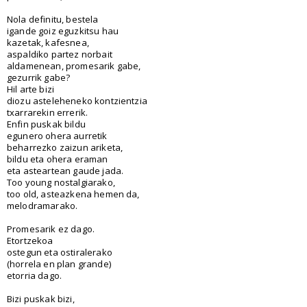
Nola definitu, bestela
igande goiz eguzkitsu hau
kazetak, kafesnea,
aspaldiko partez norbait
aldamenean, promesarik gabe,
gezurrik gabe?
Hil arte bizi
diozu asteleheneko kontzientzia
txarrarekin errerik.
Enfin puskak bildu
egunero ohera aurretik
beharrezko zaizun ariketa,
bildu eta ohera eraman
eta asteartean gaude jada.
Too young nostalgiarako,
too old, asteazkena hemen da,
melodramarako.
Promesarik ez dago.
Etortzekoa
ostegun eta ostiralerako
(horrela en plan grande)
etorria dago.
Bizi puskak bizi,