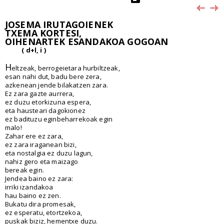
JOSEMA IRUTAGOIENEK
TXEMA KORTESI,
OIHENARTEK ESANDAKOA GOGOAN
( d+l, i )
H
eltzeak, berrogeietara hurbiltzeak,
esan nahi dut, badu bere zera,
azkenean jende bilakatzen zara.
Ez zara gazte aurrera,
ez duzu etorkizuna espera,
eta hausteari dagokionez
ez badituzu eginbeharrekoak egin
malo!
Zahar ere ez zara,
ez zara iraganean bizi,
eta nostalgia ez duzu lagun,
nahiz gero eta maizago
bereak egin.
Jendea baino ez zara:
irriki izandakoa
hau baino ez zen.
Bukatu dira promesak,
ez esperatu, etortzekoa,
puskak biziz, hementxe duzu.