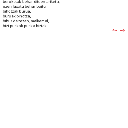
beroketak behar dituen ariketa,
ezen laxatu behar baitu
bihotzak burua,
buruak bihotza,
bihur daitezen, malkemal,
bizi puskak puska biziak.