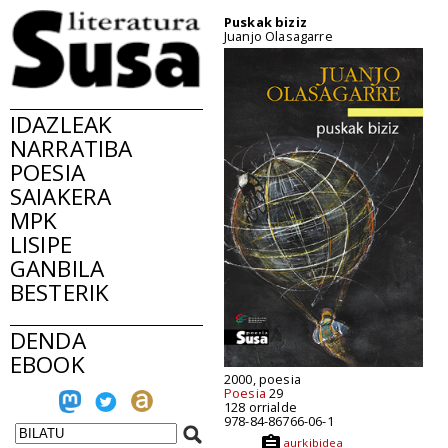
Puskak biziz
Juanjo Olasagarre
IDAZLEAK
NARRATIBA
POESIA
SAIAKERA
MPK
LISIPE
GANBILA
BESTERIK
DENDA
EBOOK
2000, poesia
Poesia
29
128 orrialde
978-84-86766-06-1
aurkibidea