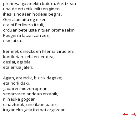
promesa gazteekin batera. Atertzean
uhalde ertzetik ibiltzen ginen
ihesi zihoazen hodeiei begira.
Gerra amaitu egin zen
eta ni Berlinera itzuli,
orduan bete uste nituen promesekin.
Posgerra latza izan zen,
oso latza.
Berlinek oinezkoen hilerria zirudien,
karriketan zebilen jendea,
deslai, ogi bila
eta errua jaten.
Agian, oraindik, bizirik dagoke;
eta nork daki,
gauaren mozorropean
senarraren ondoan etzanik,
ni nauka gogoan
oinazturak, une ilaun batez,
iraganeko gela itxi bat argitzean.