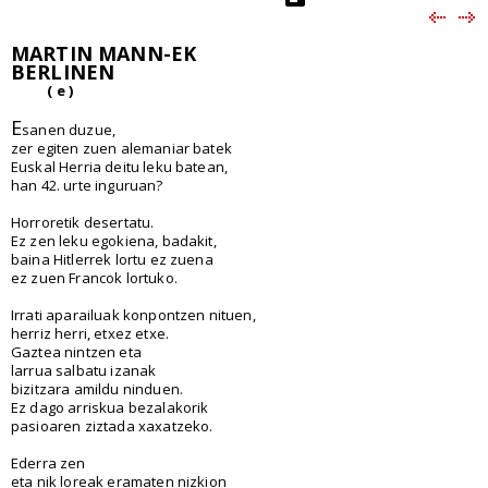
MARTIN MANN-EK
BERLINEN
( e )
E
sanen duzue,
zer egiten zuen alemaniar batek
Euskal Herria deitu leku batean,
han 42. urte inguruan?
Horroretik desertatu.
Ez zen leku egokiena, badakit,
baina Hitlerrek lortu ez zuena
ez zuen Francok lortuko.
Irrati aparailuak konpontzen nituen,
herriz herri, etxez etxe.
Gaztea nintzen eta
larrua salbatu izanak
bizitzara amildu ninduen.
Ez dago arriskua bezalakorik
pasioaren ziztada xaxatzeko.
Ederra zen
eta nik loreak eramaten nizkion