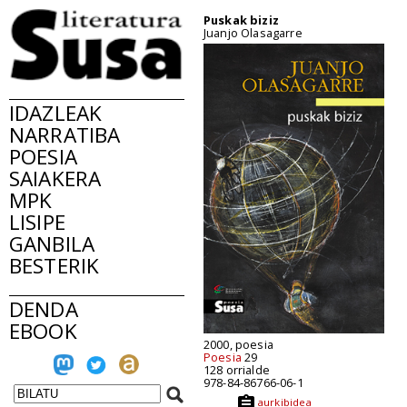
Puskak biziz
Juanjo Olasagarre
IDAZLEAK
NARRATIBA
POESIA
SAIAKERA
MPK
LISIPE
GANBILA
BESTERIK
DENDA
EBOOK
2000, poesia
Poesia
29
128 orrialde
978-84-86766-06-1
aurkibidea