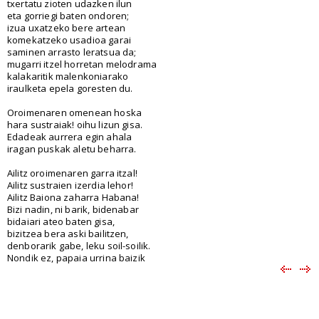
txertatu zioten udazken ilun
eta gorriegi baten ondoren;
izua uxatzeko bere artean
komekatzeko usadioa garai
saminen arrasto leratsua da;
mugarri itzel horretan melodrama
kalakaritik malenkoniarako
iraulketa epela goresten du.
Oroimenaren omenean hoska
hara sustraiak! oihu lizun gisa.
Edadeak aurrera egin ahala
iragan puskak aletu beharra.
Ailitz oroimenaren garra itzal!
Ailitz sustraien izerdia lehor!
Ailitz Baiona zaharra Habana!
Bizi nadin, ni barik, bidenabar
bidaiari ateo baten gisa,
bizitzea bera aski bailitzen,
denborarik gabe, leku soil-soilik.
Nondik ez, papaia urrina baizik