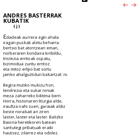
ANDRES BASTERRAK
KUBATIK
( j )
E
dadeak aurrera egin ahala
iragan puskak aletu beharra:
bertsio bat atontzeari eman,
norberaren kondaira kiribildu,
tristezia erritoak ospatu,
bizimodua zuritu erritoz
eta mitoz erlijio bat sortu
jainko ahalguztidun bakartzat: ni.
Begira mutiko mukizu hori,
tendrezia eta sukar niniak
meza zaharreko biktima berri.
Horra, historiaren liturgia alde,
iraultza nahi zuen, garaiak aldiz
beste norabait ari ziren
laster, laster eta laster. Balizko
Baiona heretikoren batean
santutegi pribatuak eraiki
hautsez, zilarrez eta odolez.