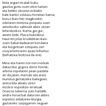
Nola argiari itzalak kuku,
gaizkia gurtu zuen etxe hartan
eta betiko zitzaion esklabo
kale-kantoi zoldazu horietan barna;
buruz ikasi hitz magikoekin
odolaren mintzoa ponpatu zuen
amodiozko salmoak abes zitzan
lehenbizikoz. Iturria gur-gur,
amets bide. Plaza bukolikoa.
Haurren jolas krudeletan ikasi
zuen bakardadearen kondaira
eta bizigintzan oztopatu zen
vouyerismoaren apaiz bihurtuz.
(behatzea bizitzea da ere)
Mina eta haren nor-nori-norkak
dakarzkio gogora dorre horrek;
arbola ospelaren pean pastela
ari da jaten, marrubi eta aratz
mundua gertatzeke bailegoen;
arima bila abiatu ziren
mozkor espedizio erratuak
Onassis taberna zulo hartatik;
andre horail bat datorren aldiro
espaloiz aldatzeko liturgia,
gaztaroko zazpigarren neguan