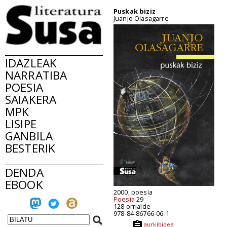
Puskak biziz
Juanjo Olasagarre
IDAZLEAK
NARRATIBA
POESIA
SAIAKERA
MPK
LISIPE
GANBILA
BESTERIK
DENDA
EBOOK
2000, poesia
Poesia
29
128 orrialde
978-84-86766-06-1
aurkibidea