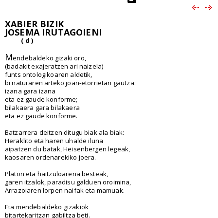
XABIER BIZIK
JOSEMA IRUTAGOIENI
( d )
M
endebaldeko gizaki oro,
(badakit exajeratzen ari naizela)
funts ontologikoaren aldetik,
bi naturaren arteko joan-etorrietan gautza:
izana gara izana
eta ez gaude konforme;
bilakaera gara bilakaera
eta ez gaude konforme.
Batzarrera deitzen ditugu biak ala biak:
Heraklito eta haren uhalde iluna
aipatzen du batak, Heisenbergen legeak,
kaosaren ordenarekiko joera.
Platon eta haitzuloarena besteak,
garen itzalok, paradisu galduen oroimina,
Arrazoiaren lorpen naifak eta mamuak.
Eta mendebaldeko gizakiok
bitartekaritzan gabiltza beti.