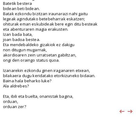
Batetik bestera
bidean beti bidean.
Batak ezkondu bizitzan iraunarazi nahi gaitu
legeak agindutako betebeharrak eskatzen;
ohiturak eman eskubideak bere egin ditu besteak
eta abenturaren magia erakusten.
Izan bada bata,
joan badoa bestea.
Eta mendebaldeko gizakiok ez dakigu
non ditugun mugarriak,
akordioaren zein urratsetan gabiltzan,
ongi den oraingo status quoa.
Izanarekin ezkondu ginen iraganaren etxean,
bilakaera dugu keridatako etorkizuneko bidaian.
Baina hala beharko luke?
Ala aldrebes?
Eta, ibili eta buelta, onanistak bagina,
orduan,
orduan zer?