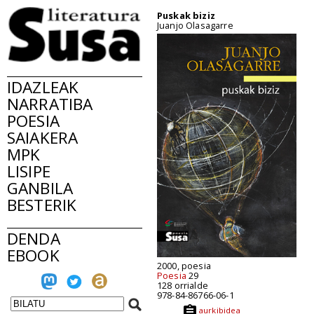
Puskak biziz
Juanjo Olasagarre
IDAZLEAK
NARRATIBA
POESIA
SAIAKERA
MPK
LISIPE
GANBILA
BESTERIK
DENDA
EBOOK
2000, poesia
Poesia
29
128 orrialde
978-84-86766-06-1
aurkibidea