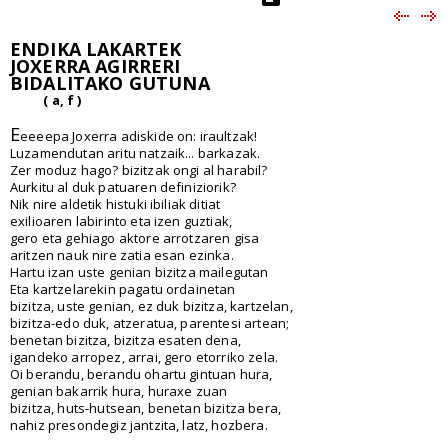
ENDIKA LAKARTEK
JOXERRA AGIRRERI
BIDALITAKO GUTUNA
( a, f )
E
eeeepa Joxerra adiskide on: iraultzak!
Luzamendutan aritu natzaik... barkazak.
Zer moduz hago? bizitzak ongi al harabil?
Aurkitu al duk patuaren definiziorik?
Nik nire aldetik histuki ibiliak ditiat
exilioaren labirinto eta izen guztiak,
gero eta gehiago aktore arrotzaren gisa
aritzen nauk nire zatia esan ezinka.
Hartu izan uste genian bizitza mailegutan
Eta kartzelarekin pagatu ordainetan
bizitza, uste genian, ez duk bizitza, kartzelan,
bizitza-edo duk, atzeratua, parentesi artean;
benetan bizitza, bizitza esaten dena,
igandeko arropez, arrai, gero etorriko zela.
Oi berandu, berandu ohartu gintuan hura,
genian bakarrik hura, huraxe zuan
bizitza, huts-hutsean, benetan bizitza bera,
nahiz presondegiz jantzita, latz, hozbera.