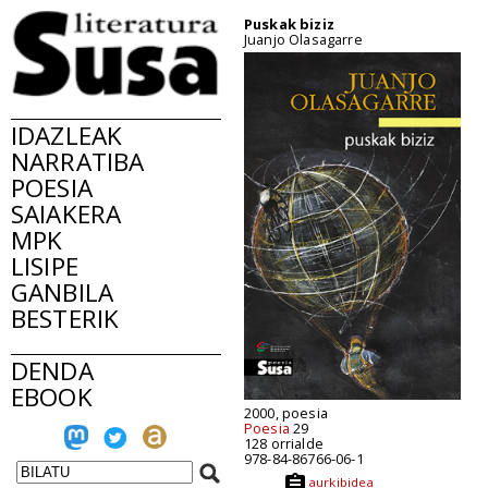
Puskak biziz
Juanjo Olasagarre
IDAZLEAK
NARRATIBA
POESIA
SAIAKERA
MPK
LISIPE
GANBILA
BESTERIK
DENDA
EBOOK
2000, poesia
Poesia
29
128 orrialde
978-84-86766-06-1
aurkibidea