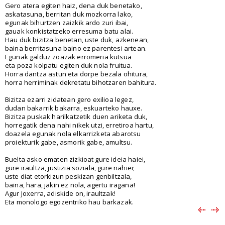
Gero atera egiten haiz, dena duk benetako,
askatasuna, berritan duk mozkorra lako,
egunak bihurtzen zaizkik ardo zuri ibai,
gauak konkistatzeko erresuma batu alai.
Hau duk bizitza benetan, uste duk, azkenean,
baina berritasuna baino ez parentesi artean.
Egunak galduz zoazak erromeria kutsua
eta poza kolpatu egiten duk nola fruitua.
Horra dantza astun eta dorpe bezala ohitura,
horra herriminak dekretatu bihotzaren bahitura.
Bizitza ezarri zidatean gero exilioa legez,
dudan bakarrik bakarra, eskuarteko hauxe.
Bizitza puskak harilkatzetik duen ariketa duk,
horregatik dena nahi nikek utzi, erretiroa hartu,
doazela egunak nola elkarrizketa abarotsu
proiekturik gabe, asmorik gabe, amultsu.
Buelta asko ematen zizkioat gure ideia haiei,
gure iraultza, justizia soziala, gure nahiei;
uste diat etorkizun peskizan genbiltzala,
baina, hara, jakin ez nola, agertu iragana!
Agur Joxerra, adiskide on, iraultzak!
Eta monologo egozentriko hau barkazak.