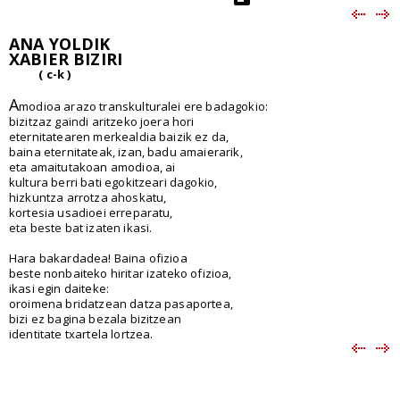
ANA YOLDIK
XABIER BIZIRI
( c-k )
A
modioa arazo transkulturalei ere badagokio:
bizitzaz gaindi aritzeko joera hori
eternitatearen merkealdia baizik ez da,
baina eternitateak, izan, badu amaierarik,
eta amaitutakoan amodioa, ai
kultura berri bati egokitzeari dagokio,
hizkuntza arrotza ahoskatu,
kortesia usadioei erreparatu,
eta beste bat izaten ikasi.
Hara bakardadea! Baina ofizioa
beste nonbaiteko hiritar izateko ofizioa,
ikasi egin daiteke:
oroimena bridatzean datza pasaportea,
bizi ez bagina bezala bizitzean
identitate txartela lortzea.