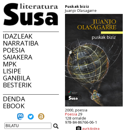
Puskak biziz
Juanjo Olasagarre
IDAZLEAK
NARRATIBA
POESIA
SAIAKERA
MPK
LISIPE
GANBILA
BESTERIK
DENDA
EBOOK
2000, poesia
Poesia
29
128 orrialde
978-84-86766-06-1
aurkibidea