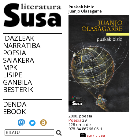
Puskak biziz
Juanjo Olasagarre
IDAZLEAK
NARRATIBA
POESIA
SAIAKERA
MPK
LISIPE
GANBILA
BESTERIK
DENDA
EBOOK
2000, poesia
Poesia
29
128 orrialde
978-84-86766-06-1
aurkibidea