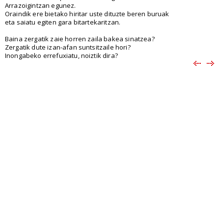
Arrazoigintzan egunez.
Oraindik ere bietako hiritar uste dituzte beren buruak
eta saiatu egiten gara bitartekaritzan.
Baina zergatik zaie horren zaila bakea sinatzea?
Zergatik dute izan-afan suntsitzaile hori?
Inongabeko errefuxiatu, noiztik dira?