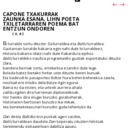
CAPONE TXAKURRAK
ZAUNKA ESANA, LIHN POETA
TXILETARRAREN POEMA BAT
ENTZUN ONDOREN
( z, a )
B
i lurralde sortu dituzte:
Da
lurraldea eta
Balitz
lurraldea.
Gaztaroan lurralde bakarra egin nahi dute bi lurraldeez,
Historia bakarra idatzi nahi dute ñabardura epikoz.
Balitz
lurraldeko iraultza programatiko guztiak esportatuko dituzte
Da
ra,
bandera berriak sortu, errebelioa ezarriko dute lege.
Bolada batez bietako hiritar uste dituzte beren buruak.
Eta badirudi bi pasaportez ibiltze hura behin-behinekoa zaiela,
noizbait ere iritsiko dela Batze-Agiri eguna.
Baina ez da iristen, eta urteek aurrera ahala
zaildu egiten dira harreman diplomatikoak.
Hor hasiko dira mugei buruzko gorabeherak,
Historiaren bertsioari buruzko ika-mikak,
eta benetakotasunari buruzko guda lehertuko da.
Da
n direla
Balitz
ko bizi puskak ageri zaizkie,
Balitz
lurraldean daudela
Da
n lurperatu zituzten hilotzak.
Sentimendu estraperloan dabiltza gauez.