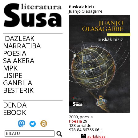
Puskak biziz
Juanjo Olasagarre
IDAZLEAK
NARRATIBA
POESIA
SAIAKERA
MPK
LISIPE
GANBILA
BESTERIK
DENDA
EBOOK
2000, poesia
Poesia
29
128 orrialde
978-84-86766-06-1
aurkibidea