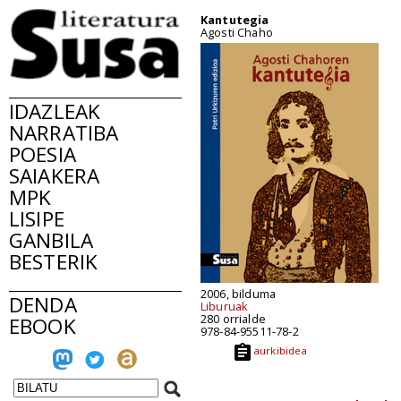
Kantutegia
Agosti Chaho
IDAZLEAK
NARRATIBA
POESIA
SAIAKERA
MPK
LISIPE
GANBILA
BESTERIK
2006, bilduma
DENDA
Liburuak
280 orrialde
EBOOK
978-84-95511-78-2
aurkibidea