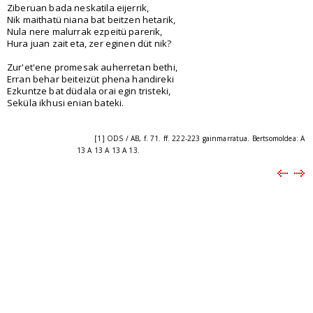
Ziberuan bada neskatila eijerrik,
Nik maithatü niana bat beitzen hetarik,
Nula nere malurrak ezpeitü parerik,
Hura juan zait eta, zer eginen düt nik?
Zur'et'ene promesak auherretan bethi,
Erran behar beiteizüt phena handireki
Ezkuntze bat düdala orai egin tristeki,
Seküla ikhusi enian bateki.
[1] ODS / AB, f. 71. ff. 222-223 gainmarratua. Bertsomoldea: A
13 A 13 A 13 A 13.