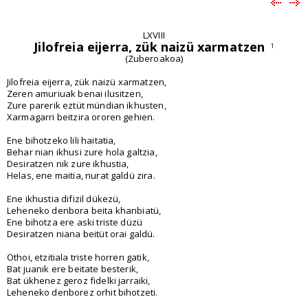
LXVIII
Jilofreia eijerra, zük naizü xarmatzen
1
(Zuberoakoa)
Jilofreia eijerra, zük naizü xarmatzen,
Zeren amuriuak benai ilusitzen,
Zure parerik eztüt mündian ikhusten,
Xarmagarri beitzira ororen gehien.
Ene bihotzeko lili haitatia,
Behar nian ikhusi zure hola galtzia,
Desiratzen nik zure ikhustia,
Helas, ene maitia, nurat galdü zira.
Ene ikhustia difizil dükezü,
Leheneko denbora beita khanbiatü,
Ene bihotza ere aski triste düzü
Desiratzen niana beitüt orai galdü.
Othoi, etzitiala triste horren gatik,
Bat juanik ere beitate besterik,
Bat ükhenez geroz fidelki jarraiki,
Leheneko denborez orhit bihotzeti.