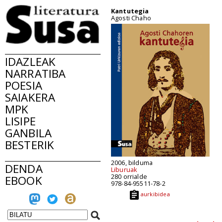
Kantutegia
Agosti Chaho
IDAZLEAK
NARRATIBA
POESIA
SAIAKERA
MPK
LISIPE
GANBILA
BESTERIK
2006, bilduma
DENDA
Liburuak
280 orrialde
EBOOK
978-84-95511-78-2
aurkibidea