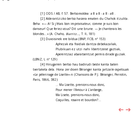
[1] ODS / AB, f. 57. Bertsomoldea: a 8 a 8 - a 8 - a8 .
[2] Alderantzizko bertso hasiera ematen du Chahok itzulita.
Beha: «— A! Si j'étais bon improvisateur, comme je suis bon
danseur! Que feriez-vous? Dit une brune. — Je chanterais les
blondes...« (A. Chaho,
Biarritz...,
T. II, 181)
[3] Duvoisinek ere bildua (BNP, FCB, nº 153)
Aphezak eta fraidiak dantza debekazaliak,
Plubikuan ez utzi nahi libertitzerat gaztiak,
Aperentziaz abaratsentzat permis dirade guziak.
(LBNZ, I, nº 129)
[4] Hirugarren bertso hau badirudi beste kanta baten
txertaketa dela. Hona zer dioen Béranger kanta jartzaile ospetsuak
«Le pélerinage de Lisette»-n (Chansons de P.J. Béranger, Perrotin,
Paris, 1866, 382):
... Ma Lisette, prenions-nous donc,
Pour mener l'Amour à L'anberge,
Ma Lisete, prenions-nous donc,
Coquilles, rosaire et bourdon?...