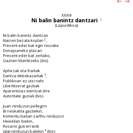
XXXIII
Ni balin banintz dantzari
1
(Lapurdikoa)
Ni balin banintz dantzari
2
Naizen bezala koplari
,
Present eder bat egin niozake
Donajoaneko plazari.
Present eder bat zertako,
Gaztien libertitzeko (bis).
Aphezak eta frailiak
3
Dantza debekazailiak
,
Publikoan ez utzi nahi
Libertitzerat gaztiak
Aparentziaz eientzat dire
Autoritate guziak (bis).
Juan ninduzun pellegrin
Bi neskatila gaztiekin,
Komentu batian sarthu ninduzun
Heiekilan biekin,
Rosario guti erranik
4
Jalgi ninduzun batekin
(bis).