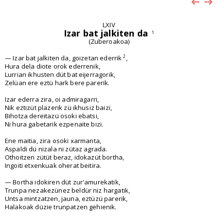
LXIV
Izar bat jalkiten da
1
(Zuberoakoa)
2
— Izar bat jalkiten da, goizetan ederrik
,
Hura dela diote orok ederrenik,
Lurrian ikhusten düt bat eijerragorik,
Zelüan ere eztü hark bere parerik.
Izar ederra zira, oi admiragarri,
Nik eztizüt plazerik zü ikhusiz baizi,
Bihotza dereitazü osoki ebatsi,
Ni hura gabetarik ezpenaite bizi.
Ene maitia, zira osoki xarmanta,
Aspaldi dü nizala ni zütaz agrada.
Othoitzen zütüt beraz, idokazüt bortha,
Ingoiti etxenkuak oherat beitira.
— Bortha idokiren düt zur'amurekatik,
Trunpa nezakezünez beldür niz hargatik,
Untsa mintzatzen, jauna, eztüzü parerik,
Halakoak düzie trunpatzen gehienik.