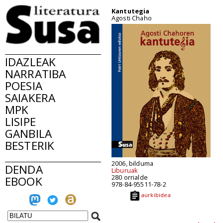
Kantutegia
Agosti Chaho
IDAZLEAK
NARRATIBA
POESIA
SAIAKERA
MPK
LISIPE
GANBILA
BESTERIK
2006, bilduma
DENDA
Liburuak
280 orrialde
EBOOK
978-84-95511-78-2
aurkibidea