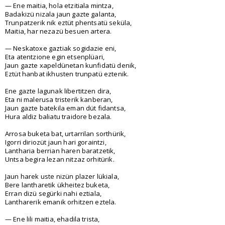
— Ene maitia, hola etzitiala mintza,
Badakizü nizala jaun gazte galanta,
Trunpatzerik nik eztüt phentsatü seküla,
Maitia, har nezazü besuen artera.
— Neskatoxe gaztiak sogidazie eni,
Eta atentzione egin etsenplüari,
Jaun gazte xapeldünetan kunfidatü denik,
Eztüt hanbat ikhusten trunpatü eztenik.
Ene gazte lagunak libertitzen dira,
Eta ni malerusa tristerik kanberan,
Jaun gazte batekila eman düt fidantsa,
Hura aldiz baliatu traidore bezala.
Arrosa buketa bat, urtarrilan sorthürik,
Igorri diriozüt jaun hari goraintzi,
Lantharia berrian haren baratzetik,
Untsa begira lezan nitzaz orhitürik.
Jaun harek uste nizün plazer lükiala,
Bere lantharetik ükheitez buketa,
Erran dizü segürki nahi eztiala,
Lantharerik emanik orhitzen eztela.
— Ene lili maitia, ehadila trista,