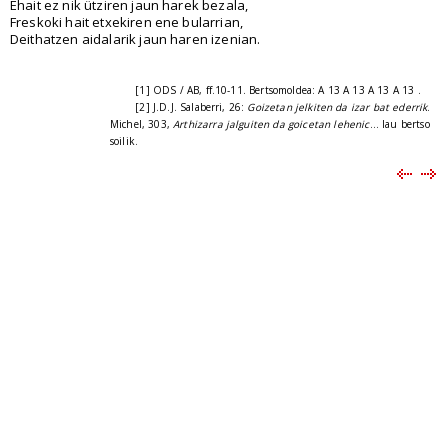
Ehait ez nik ütziren jaun harek bezala,
Freskoki hait etxekiren ene bularrian,
Deithatzen aidalarik jaun haren izenian.
[1] ODS / AB, ff.10-11. Bertsomoldea: A 13 A 13 A 13 A 13 .
[2] J.D.J. Salaberri, 26:
Goizetan jelkiten da izar bat ederrik
.
Michel, 303,
Arthizarra jalguiten da goicetan lehenic
... lau bertso
soilik.