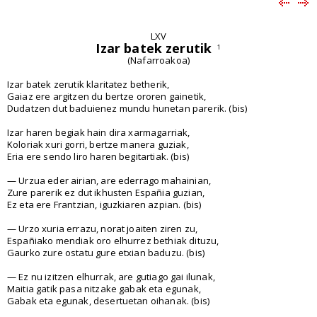
LXV
Izar batek zerutik
1
(Nafarroakoa)
Izar batek zerutik klaritatez betherik,
Gaiaz ere argitzen du bertze ororen gainetik,
Dudatzen dut baduienez mundu hunetan parerik. (bis)
Izar haren begiak hain dira xarmagarriak,
Koloriak xuri gorri, bertze manera guziak,
Eria ere sendo liro haren begitartiak. (bis)
— Urzua eder airian, are ederrago mahainian,
Zure parerik ez dut ikhusten Españia guzian,
Ez eta ere Frantzian, iguzkiaren azpian. (bis)
— Urzo xuria errazu, norat joaiten ziren zu,
Españiako mendiak oro elhurrez bethiak dituzu,
Gaurko zure ostatu gure etxian baduzu. (bis)
— Ez nu izitzen elhurrak, are gutiago gai ilunak,
Maitia gatik pasa nitzake gabak eta egunak,
Gabak eta egunak, desertuetan oihanak. (bis)