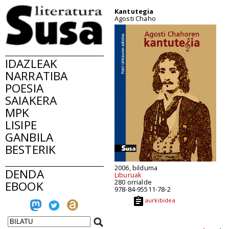
Kantutegia
Agosti Chaho
IDAZLEAK
NARRATIBA
POESIA
SAIAKERA
MPK
LISIPE
GANBILA
BESTERIK
2006, bilduma
DENDA
Liburuak
280 orrialde
EBOOK
978-84-95511-78-2
aurkibidea