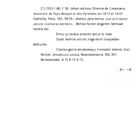
[1] ODS / AB, f. 58. Lehen edizioa, Etienne de Crevecoeur,
Souvenirs du Pays Basque et des Pyrénées en 1819 et 1820.
Goetschy, Paris, 182, 58-59., akatsez josia testua:
Isat (sic) batec
cerutic claritates betheric...
Bertsio honen seigarren bertsoak
honela dio:
Erinu çu biotcis erraiten saitut bi itxes
Sucat malinac arturic nago etsin tusquedan
beldurres
Charma garria sendanesaçu il esnadin dolores. (sic)
Michel,
Amodiozco solasa
, Baxenabartarra, 306-307.
Bertsomoldea: A 15 A 15 A 15.