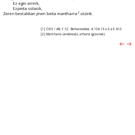
Ez egin erririk,
Ezpeita solasik,
2
Zeren bestaldian jinen beita mantharra
ützirik.
[1] ODS / AB, f. 52. Bertsomoldea: A 13A 13 a 6 a 6 A13.
[2] Mantharra (andereak), athorra (gizonak).