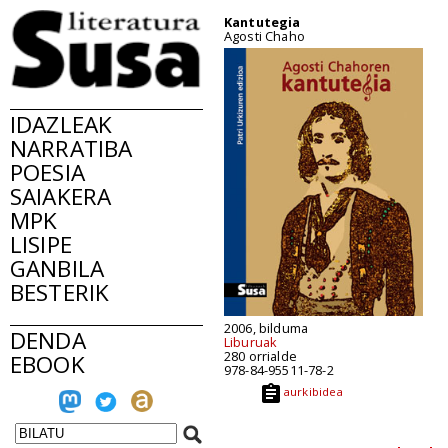
Kantutegia
Agosti Chaho
IDAZLEAK
NARRATIBA
POESIA
SAIAKERA
MPK
LISIPE
GANBILA
BESTERIK
2006, bilduma
DENDA
Liburuak
280 orrialde
EBOOK
978-84-95511-78-2
aurkibidea