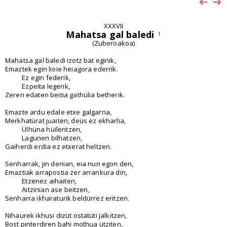
XXXVII
Mahatsa gal baledi
1
(Zuberoakoa)
Mahatsa gal baledi izotz bat eginik,
Emaztek egin lioie heiagora ederrik.
Ez egin federik,
Ezpeita legerik,
Zeren edaten beitia gathülia betherik.
Emazte ardu edale etxe galgarria,
Merkhatürat juaiten, deüs ez ekharlia,
Ülhüna hüilentzen,
Lagunen bilhatzen,
Gaiherdi erdia ez etxerat heltzen.
Senharrak, jin denian, eia nun egon den,
Emaztiak arrapostia zer arrankura din,
Etzenez aihaiten,
Aitzinian ase beitzen,
Senharra ikharaturik beldürrez eritzen.
Nihaurek ikhusi dizüt ostatüti jalkitzen,
Bost pinterdiren bahi mothua ütziten,