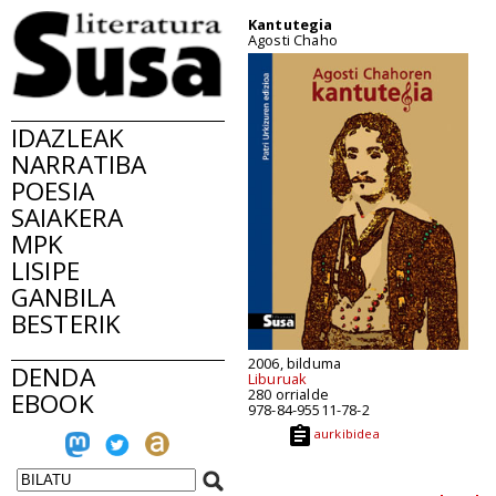
Kantutegia
Agosti Chaho
IDAZLEAK
NARRATIBA
POESIA
SAIAKERA
MPK
LISIPE
GANBILA
BESTERIK
2006, bilduma
DENDA
Liburuak
280 orrialde
EBOOK
978-84-95511-78-2
aurkibidea