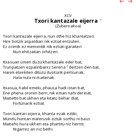
XCV
Txori kantazale eijerra
1
(Zuberoakoa)
Txori kantazale eijerra, nun othe hiz khantatzen.
Hire botzik aspaldian nik eztiat entzüten.
Ez orenik ez mementik nik eztiat igaraiten
Nun ehitzaitan orhitzen.
Itxasuan ümen düzü khantazale eder bat,
2
Trunpatzen ezpalinbaniz Serena
deitzen den bat,
Harek etxekiten ditüzü ilusitürik pertsunak,
Hala nula ni maitenak.
Itxasua, habil emeki, phausa hadi istan bat,
Ene phena ororen berri, nik eman nahi dereiat,
Maitetto bat ükhen eta kitatu behar diat,
Fortünarik eztiat.
Txori kantari eijerra, khanta ezak eztiki,
Mündü huntan malerusik eztük sorthü ni baizi.
Maiteño hura ükhen eta phartitü niz herriti;
Nigarrez ari niz bethi.