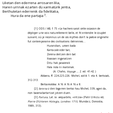
Lilietan den ederrena arrosaren lilia,
Haren urrinak ezarten dü xarmatürik jentia,
Berthutetan ederrenik da fidelitatia,
3
Hura da ene partajia
.
[1] ODS / AB, f. 75 «Le hachero saisit cette occasion de
déployer une voix naturellement belle, et fit entendre le couplet
suivant, où je reconnus un de ces mythes don't la poésie originelle
fut contemporaine des civilisations ibériennes...
Hurandian, umen bada
Kantazale eder bat,
Zerena deitzen den bat
Itxasoan inganatzen
Ditu hak pasaierak
Hala nola ni maitenak.
(A. Chaho,
Voyage ...
2. ed. 41-42.)
Aldaera, ff. 224-225-226. Michel, soilik 1. eta 4. bertsoak,
312-313.
Bertsomoldea: A 16 A 16 A 16 a 8.
[2]
Serena
-z den bigarren bertso hau Michel, 339, ageri da,
non baxenabartartzat jotzen duen.
[3]
Partaia
, Lat. sv. aequabilis, «iritzia» (Patri Urkizu ed,
Pierre D'Urteren Hiztegia, Londres 1715,
Mundaiz, Donostia,
1989, 313).