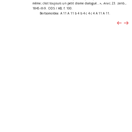
même; c'est toujours un petit drame dialogué...»,
Ariel
, 23. zenb.,
1845-III-9. ODS / AB, f. 100.
Bertsomoldea: A 11 A 11 b 4 b 4 c 4 c 4 A 11 A 11.