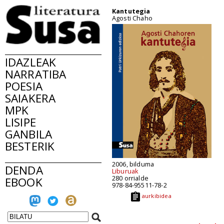
Kantutegia
Agosti Chaho
IDAZLEAK
NARRATIBA
POESIA
SAIAKERA
MPK
LISIPE
GANBILA
BESTERIK
2006, bilduma
DENDA
Liburuak
280 orrialde
EBOOK
978-84-95511-78-2
aurkibidea