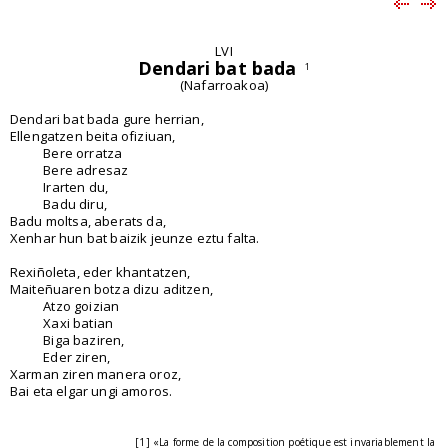
LVI
Dendari bat bada
1
(Nafarroakoa)
Dendari bat bada gure herrian,
Ellengatzen beita ofiziuan,
Bere orratza
Bere adresaz
Irarten du,
Badu diru,
Badu moltsa, aberats da,
Xenhar hun bat baizik jeunze eztu falta.
Rexiñoleta, eder khantatzen,
Maiteñuaren botza dizu aditzen,
Atzo goizian
Xaxi batian
Biga baziren,
Eder ziren,
Xarman ziren manera oroz,
Bai eta elgar ungi amoros.
[1] «La forme de la composition poétique est invariablement la