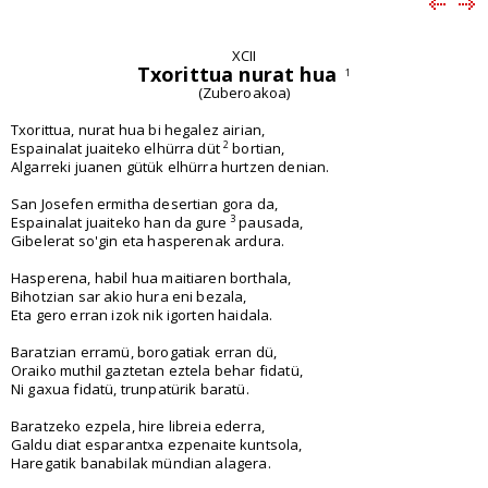
XCII
Txorittua nurat hua
1
(Zuberoakoa)
Txorittua, nurat hua bi hegalez airian,
2
Espainalat juaiteko elhürra düt
bortian,
Algarreki juanen gütük elhürra hurtzen denian.
San Josefen ermitha desertian gora da,
3
Espainalat juaiteko han da gure
pausada,
Gibelerat so'gin eta hasperenak ardura.
Hasperena, habil hua maitiaren borthala,
Bihotzian sar akio hura eni bezala,
Eta gero erran izok nik igorten haidala.
Baratzian erramü, borogatiak erran dü,
Oraiko muthil gaztetan eztela behar fidatü,
Ni gaxua fidatü, trunpatürik baratü.
Baratzeko ezpela, hire libreia ederra,
Galdu diat esparantxa ezpenaite kuntsola,
Haregatik banabilak mündian alagera.