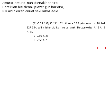
Amurio, amurio, nahi dienak har diro,
Harekilan bizi denak plazer güti har diro,
Nik aldiz erran diruat sekülakoz adio.
[1] ODS / AB, ff. 131-132. Aldaera f. 23 gainmarratua. Michel,
327-334, soilik lehenbiziko hiru bertsoak. Bertsomoldea: A 15 A 15
A 15.
[2]
Duk
, f. 23.
[3]
Ene
, f. 23.