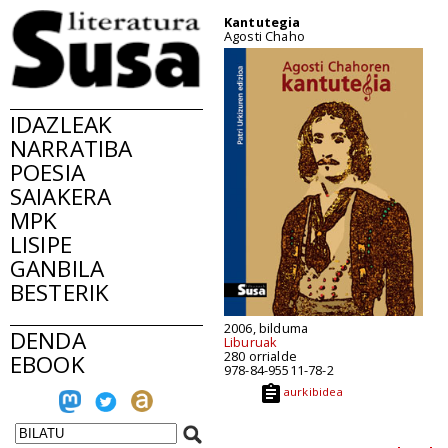
Kantutegia
Agosti Chaho
IDAZLEAK
NARRATIBA
POESIA
SAIAKERA
MPK
LISIPE
GANBILA
BESTERIK
2006, bilduma
DENDA
Liburuak
280 orrialde
EBOOK
978-84-95511-78-2
aurkibidea