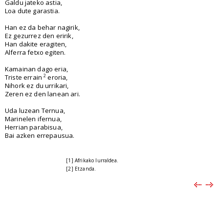
Galdu jateko astia,
Loa dute garastia.
Han ez da behar nagirik,
Ez gezurrez den eririk,
Han dakite eragiten,
Alferra fetxo egiten.
Kamainan dago eria,
2
Triste errain
eroria,
Nihork ez du urrikari,
Zeren ez den lanean ari.
Uda luzean Ternua,
Marinelen ifernua,
Herrian parabisua,
Bai azken errepausua.
[1] Afrikako lurraldea.
[2] Etzanda.