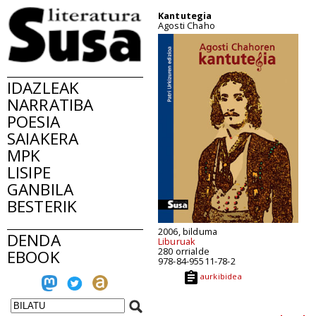
Kantutegia
Agosti Chaho
IDAZLEAK
NARRATIBA
POESIA
SAIAKERA
MPK
LISIPE
GANBILA
BESTERIK
2006, bilduma
DENDA
Liburuak
280 orrialde
EBOOK
978-84-95511-78-2
aurkibidea