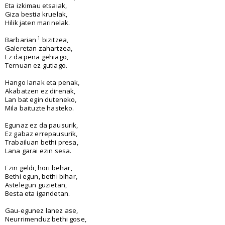
Eta izkimau etsaiak,
Giza bestia kruelak,
Hilik jaten marinelak.
1
Barbarian
bizitzea,
Galeretan zahartzea,
Ez da pena gehiago,
Ternuan ez gutiago.
Hango lanak eta penak,
Akabatzen ez direnak,
Lan bat egin duteneko,
Mila baituzte hasteko.
Egunaz ez da pausurik,
Ez gabaz errepausurik,
Trabailuan bethi presa,
Lana garai ezin sesa.
Ezin geldi, hori behar,
Bethi egun, bethi bihar,
Astelegun guzietan,
Besta eta igandetan.
Gau-egunez lanez ase,
Neurrimenduz bethi gose,