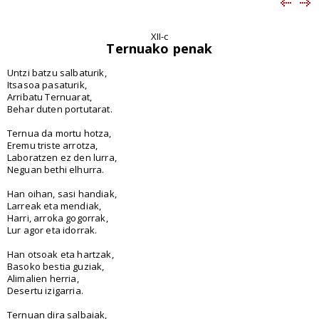
XII-c
Ternuako penak
Untzi batzu salbaturik,
Itsasoa pasaturik,
Arribatu Ternuarat,
Behar duten portutarat.
Ternua da mortu hotza,
Eremu triste arrotza,
Laboratzen ez den lurra,
Neguan bethi elhurra.
Han oihan, sasi handiak,
Larreak eta mendiak,
Harri, arroka gogorrak,
Lur agor eta idorrak.
Han otsoak eta hartzak,
Basoko bestia guziak,
Alimalien herria,
Desertu izigarria.
Ternuan dira salbaiak,