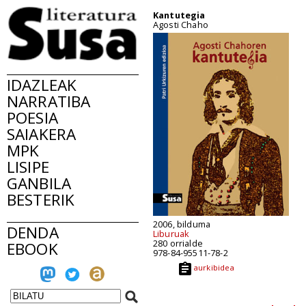
Kantutegia
Agosti Chaho
IDAZLEAK
NARRATIBA
POESIA
SAIAKERA
MPK
LISIPE
GANBILA
BESTERIK
2006, bilduma
DENDA
Liburuak
280 orrialde
EBOOK
978-84-95511-78-2
aurkibidea