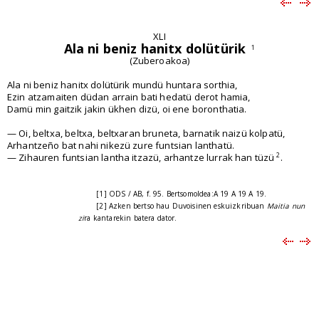
XLI
Ala ni beniz hanitx dolütürik
1
(Zuberoakoa)
Ala ni beniz hanitx dolütürik mundü huntara sorthia,
Ezin atzamaiten düdan arrain bati hedatü derot hamia,
Damü min gaitzik jakin ükhen dizü, oi ene boronthatia.
— Oi, beltxa, beltxa, beltxaran bruneta, barnatik naizü kolpatü,
Arhantzeño bat nahi nikezü zure funtsian lanthatü.
2
— Zihauren funtsian lantha itzazü, arhantze lurrak han tüzü
.
[1] ODS / AB, f. 95. Bertsomoldea:A 19 A 19 A 19.
[2] Azken bertso hau Duvoisinen eskuizkribuan
Maitia nun
zi
ra kantarekin batera dator.