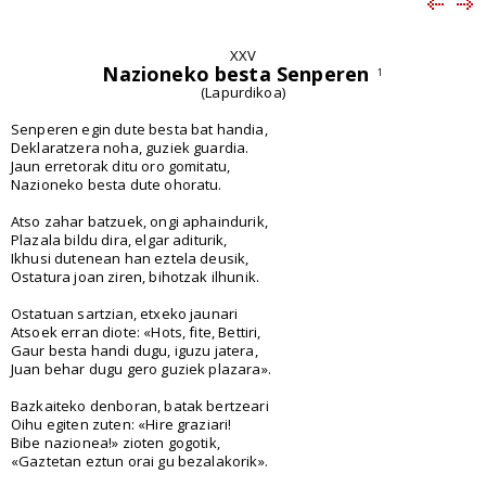
XXV
Nazioneko besta Senperen
1
(Lapurdikoa)
Senperen egin dute besta bat handia,
Deklaratzera noha, guziek guardia.
Jaun erretorak ditu oro gomitatu,
Nazioneko besta dute ohoratu.
Atso zahar batzuek, ongi aphaindurik,
Plazala bildu dira, elgar aditurik,
Ikhusi dutenean han eztela deusik,
Ostatura joan ziren, bihotzak ilhunik.
Ostatuan sartzian, etxeko jaunari
Atsoek erran diote: «Hots, fite, Bettiri,
Gaur besta handi dugu, iguzu jatera,
Juan behar dugu gero guziek plazara».
Bazkaiteko denboran, batak bertzeari
Oihu egiten zuten: «Hire graziari!
Bibe nazionea!» zioten gogotik,
«Gaztetan eztun orai gu bezalakorik».