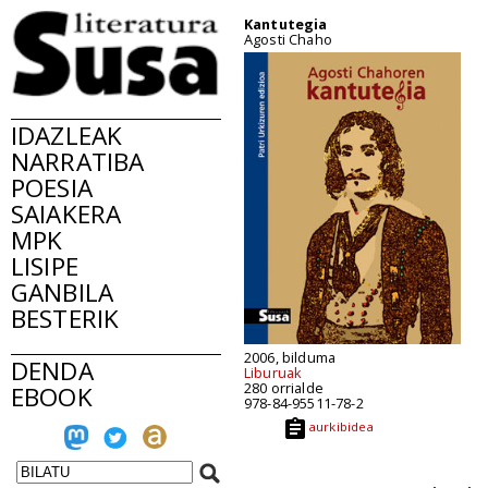
Kantutegia
Agosti Chaho
IDAZLEAK
NARRATIBA
POESIA
SAIAKERA
MPK
LISIPE
GANBILA
BESTERIK
2006, bilduma
DENDA
Liburuak
280 orrialde
EBOOK
978-84-95511-78-2
aurkibidea