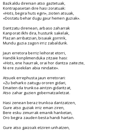
Bazkaldu direnian atso gaztetuak,
Kontrapasetan dire hasi zoratuak:
«Hots, begira huts egin», zioten atsuak,
«Dostatu behar dugu gaur hemen guziak».
Dantzatu direnean, arbaso zaharrak
Kanporat ilkhi dira, husturik sakelak,
Plazan arribatzian, bisaiak gorririk,
Mundu guzia zagon irriz zabaldurik.
Jaun erretora berriz leihorat etorri,
Handik konplimenduka zitzaie hasi:
«Hots, ene haurrak, orai hor dantza zaitezte,
Ni ere zuiekilan abia nindaite».
Atsuek errephusta jaun erretorari:
«Zu beharko zaitugu ororen gidari,
Emaiten da trunkoa aintzin-gidaritzat,
Atso zahar guzien gobernatzailetzat.
Hasi zenean beraz trunkoa dantzatzen,
Gure atso guziak irriz eman ziren,
Bere esku zimurrak emanik hanketan,
Oro begira zauden besta handi hartan.
Gure atso gaizoak etziren unhatzen,