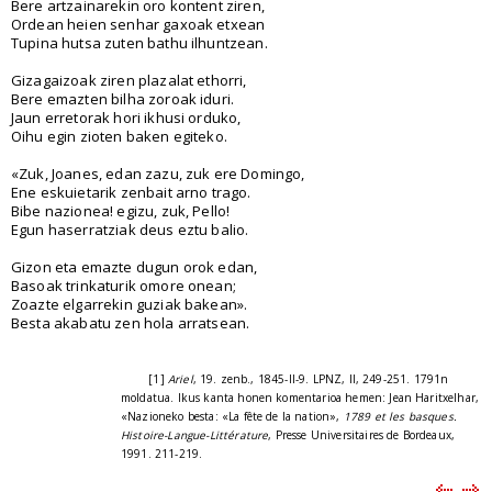
Bere artzainarekin oro kontent ziren,
Ordean heien senhar gaxoak etxean
Tupina hutsa zuten bathu ilhuntzean.
Gizagaizoak ziren plazalat ethorri,
Bere emazten bilha zoroak iduri.
Jaun erretorak hori ikhusi orduko,
Oihu egin zioten baken egiteko.
«Zuk, Joanes, edan zazu, zuk ere Domingo,
Ene eskuietarik zenbait arno trago.
Bibe nazionea! egizu, zuk, Pello!
Egun haserratziak deus eztu balio.
Gizon eta emazte dugun orok edan,
Basoak trinkaturik omore onean;
Zoazte elgarrekin guziak bakean».
Besta akabatu zen hola arratsean.
[1]
Ariel
, 19. zenb., 1845-II-9. LPNZ, II, 249-251. 1791n
moldatua. Ikus kanta honen komentarioa hemen: Jean Haritxelhar,
«Nazioneko besta: «La fête de la nation»,
1789 et les basques.
Histoire-Langue-Littérature
, Presse Universitaires de Bordeaux,
1991. 211-219.