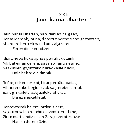
XIX-b
Jaun barua Uharten
1
Jaun barua Uharten, nahi denian Zalgizen,
Beñat Mardok, jauna, dereizüt permesione galthatzen,
Khantore berri eli bat Idiart Zalgizeren,
Zeren din merexitzen.
Idiart, hobe hüke aphez perrükak ützirik,
Nik bat eman dereiat sagarroi larrüz eginik,
Neskatilen gogatzeko harek kalite badik,
Hala behar e aldiz hik.
Beñat, esker dereiat, hirur perrüka batiat,
Hihaurentako begira itzak sagarroien larriak,
Eta egin kailota bat juaiteko oherat,
Eta ez neskatiletat.
Barkoxtarrak halere ihizlari zideie,
Sagarroi saldo handirik atzamaiten düzie,
Ziren martxandizekilan Zaragozerat zuazte,
Han salduren tüzie.