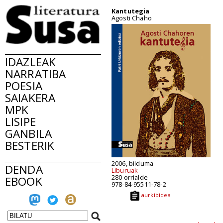
Kantutegia
Agosti Chaho
IDAZLEAK
NARRATIBA
POESIA
SAIAKERA
MPK
LISIPE
GANBILA
BESTERIK
2006, bilduma
DENDA
Liburuak
280 orrialde
EBOOK
978-84-95511-78-2
aurkibidea