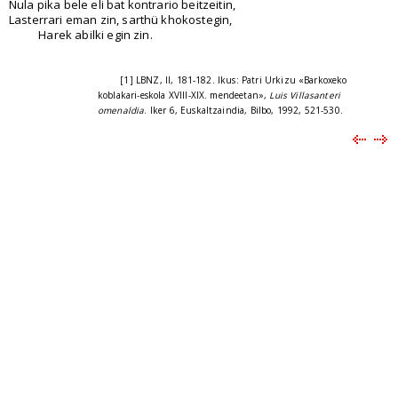
Nula pika bele eli bat kontrario beitzeitin,
Lasterrari eman zin, sarthü khokostegin,
Harek abilki egin zin.
[1] LBNZ, II, 181-182. Ikus: Patri Urkizu «Barkoxeko
koblakari-eskola XVIII-XIX. mendeetan»,
Luis Villasanteri
omenaldia
. Iker 6, Euskaltzaindia, Bilbo, 1992, 521-530.