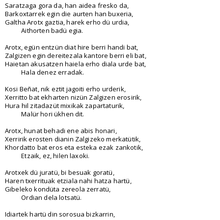
Saratzaga gora da, han aidea fresko da,
Barkoxtarrek egin die aurten han buxeria,
Galtha Arotx gaztia, harek erho dü urdia,
Aithorten badü egia.
Arotx, egün entzün diat hire berri handi bat,
Zalgizen egin dereitezala kantore berri eli bat,
Haietan akusatzen haiela erho diala urde bat,
Hala denez erradak.
Kosi Beñat, nik eztit jagoiti erho urderik,
Xerritto bat ekharten nizün Zalgizen erosirik,
Hura hil zitadazüt mixikak zapartaturik,
Malür hori ükhen dit.
Arotx, hunat behadi ene abis honari,
Xerririk erosten dianin Zalgizeko merkatütik,
Khordatto bat eros eta esteka ezak zankotik,
Etzaik, ez, hilen laxoki.
Arotxek dü juratü, bi besuak goratü,
Haren txerrituak etziala nahi hatza hartü,
Gibeleko kondüta zereola zerratü,
Ordian dela lotsatü.
Idiartek hartü din sorosua bizkarrin,