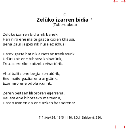
C
Zelüko izarren bidia
1
(Zuberoakoa)
Zelüko izarren bidia nik baneki
Han niro ene maite gaztia xüxen khausi,
Bena gaur jagoiti nik hura ez ikhusi.
Haritx gazte bat nik aihotzaz trenkatürik
Üdüri zait ene bihotza kolpatürik,
Erruak eroriko zaitzola eihartürik.
Ahal balitz ene begia zerratürik,
Ene maite gaztiarena argitürik,
Ezar niro ene odola ixüririk.
Zeren beitzen lili ororen eijerrena,
Bai eta ene bihotzeko maiteena,
Haren izanen da ene azken hasperena!
[1]
Ariel
24, 1845-III-16. J.D.J. Salaberri, 230.