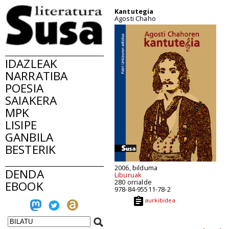
Kantutegia
Agosti Chaho
IDAZLEAK
NARRATIBA
POESIA
SAIAKERA
MPK
LISIPE
GANBILA
BESTERIK
2006, bilduma
DENDA
Liburuak
280 orrialde
EBOOK
978-84-95511-78-2
aurkibidea