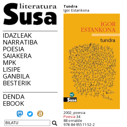
Tundra
Igor Estankona
IDAZLEAK
NARRATIBA
POESIA
SAIAKERA
MPK
LISIPE
GANBILA
BESTERIK
DENDA
EBOOK
2002, poesia
Poesia
34
88 orrialde
978-84-95511-52-2