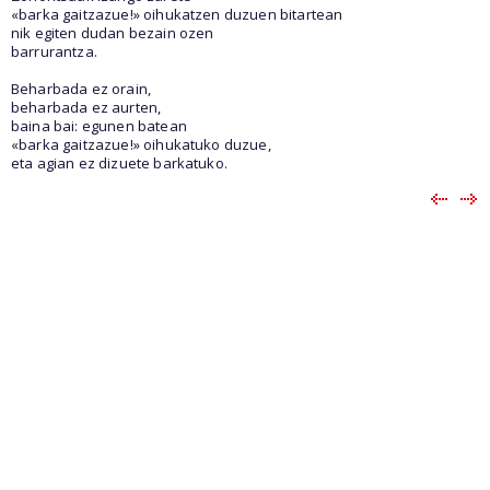
«barka gaitzazue!» oihukatzen duzuen bitartean
nik egiten dudan bezain ozen
barrurantza.
Beharbada ez orain,
beharbada ez aurten,
baina bai: egunen batean
«barka gaitzazue!» oihukatuko duzue,
eta agian ez dizuete barkatuko.