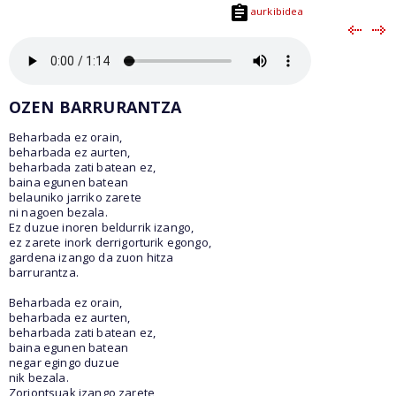
aurkibidea
OZEN BARRURANTZA
Beharbada ez orain,
beharbada ez aurten,
beharbada zati batean ez,
baina egunen batean
belauniko jarriko zarete
ni nagoen bezala.
Ez duzue inoren beldurrik izango,
ez zarete inork derrigorturik egongo,
gardena izango da zuon hitza
barrurantza.
Beharbada ez orain,
beharbada ez aurten,
beharbada zati batean ez,
baina egunen batean
negar egingo duzue
nik bezala.
Zoriontsuak izango zarete