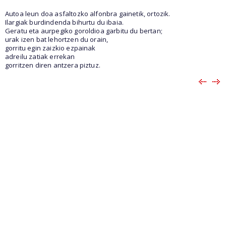
Autoa leun doa asfaltozko alfonbra gainetik, ortozik.
Ilargiak burdindenda bihurtu du ibaia.
Geratu eta aurpegiko goroldioa garbitu du bertan;
urak izen bat lehortzen du orain,
gorritu egin zaizkio ezpainak
adreilu zatiak errekan
gorritzen diren antzera piztuz.