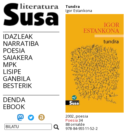
Tundra
Igor Estankona
IDAZLEAK
NARRATIBA
POESIA
SAIAKERA
MPK
LISIPE
GANBILA
BESTERIK
DENDA
EBOOK
2002, poesia
Poesia
34
88 orrialde
978-84-95511-52-2