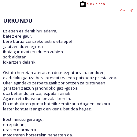
aurkibidea
URRUNDU
Ez esan ez denik hiri ederra,
batez ere gaur,
bere burua zuritzeko astiro eta epel
gautzen duen eguna
ibaia gurutzatzen duten zubien
sorbaldetan
lokartzen delarik.
Ostatu honetan ateratzen dute ezpatarraina ondoen,
ez delako gauza bera prestatzea edo patxadaz prestatzea.
Oker egindako zerbaitegatik zoriontzen zaituztenean
geratzen zaizun janondoko gazi-gozoa
utzi behar du, antza, ezpatarrainak.
Agurea eta Itsasoan bezala, berdin.
Eta mahaiaren punta batetik zerbitzaria dagoen txokora
laster kontua izango den keinu bat doa hegaz.
Bost minutu geroago,
errepidean,
uraren marmarra
motorraren hotsarekin nahasten da.