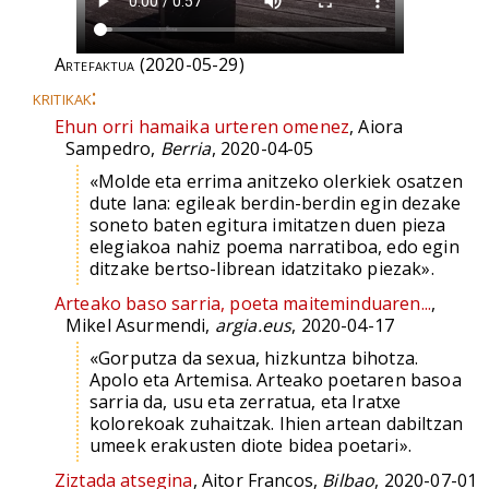
Artefaktua
(2020-05-29)
kritikak:
Ehun orri hamaika urteren omenez
, Aiora
Sampedro,
Berria
, 2020-04-05
«Molde eta errima anitzeko olerkiek osatzen
dute lana: egileak berdin-berdin egin dezake
soneto baten egitura imitatzen duen pieza
elegiakoa nahiz poema narratiboa, edo egin
ditzake bertso-librean idatzitako piezak».
Arteako baso sarria, poeta maiteminduaren...
,
Mikel Asurmendi,
argia.eus
, 2020-04-17
«Gorputza da sexua, hizkuntza bihotza.
Apolo eta Artemisa. Arteako poetaren basoa
sarria da, usu eta zerratua, eta Iratxe
kolorekoak zuhaitzak. Ihien artean dabiltzan
umeek erakusten diote bidea poetari».
Ziztada atsegina
, Aitor Francos,
Bilbao
, 2020-07-01