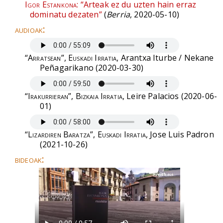
Igor Estankona:
“Arteak ez du uzten hain erraz
dominatu dezaten”
(
Berria
, 2020-05-10)
audioak:
“Arratsean”, Euskadi Irratia
, Arantxa Iturbe / Nekane
Peñagarikano (2020-03-30)
“Irakurrieran”, Bizkaia Irratia
, Leire Palacios (2020-06-
01)
“Lizardiren Baratza”, Euskadi Irratia
, Jose Luis Padron
(2021-10-26)
bideoak: