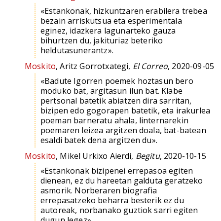
«Estankonak, hizkuntzaren erabilera trebea
bezain arriskutsua eta esperimentala
eginez, idazkera lagunarteko gauza
bihurtzen du, jakituriaz beteriko
heldutasunerantz».
Moskito
, Aritz Gorrotxategi,
El Correo
, 2020-09-05
«Badute Igorren poemek hoztasun bero
moduko bat, argitasun ilun bat. Klabe
pertsonal batetik abiatzen dira sarritan,
bizipen edo gogorapen batetik, eta irakurlea
poeman barneratu ahala, linternarekin
poemaren leizea argitzen doala, bat-batean
esaldi batek dena argitzen du».
Moskito
, Mikel Urkixo Aierdi,
Begitu
, 2020-10-15
«Estankonak bizipenei errepasoa egiten
dienean, ez du hareetan galduta geratzeko
asmorik. Norberaren biografia
errepasatzeko beharra besterik ez du
autoreak, norbanako guztiok sarri egiten
dugun legez».