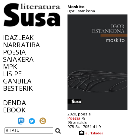
Moskito
Igor Estankona
IDAZLEAK
NARRATIBA
POESIA
SAIAKERA
MPK
LISIPE
GANBILA
BESTERIK
DENDA
EBOOK
2020, poesia
Poesia
79
96 orrialde
978-84-17051-41-9
aurkibidea