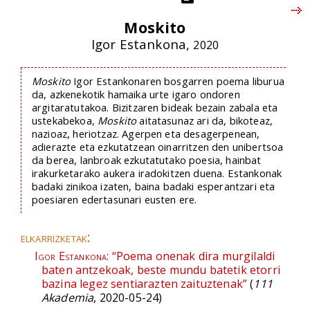
Moskito
Igor Estankona,
2020
Moskito
Igor Estankonaren bosgarren poema liburua
da, azkenekotik hamaika urte igaro ondoren
argitaratutakoa. Bizitzaren bideak bezain zabala eta
ustekabekoa,
Moskito
aitatasunaz ari da, bikoteaz,
nazioaz, heriotzaz. Agerpen eta desagerpenean,
adierazte eta ezkutatzean oinarritzen den unibertsoa
da berea, lanbroak ezkutatutako poesia, hainbat
irakurketarako aukera iradokitzen duena. Estankonak
badaki zinikoa izaten, baina badaki esperantzari eta
poesiaren edertasunari eusten ere.
elkarrizketak:
Igor Estankona:
“Poema onenak dira murgilaldi
baten antzekoak, beste mundu batetik etorri
bazina legez sentiarazten zaituztenak”
(
111
Akademia
, 2020-05-24)