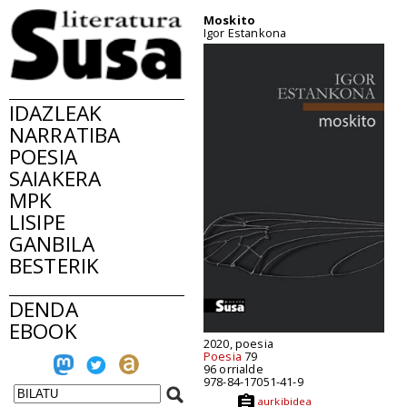
Moskito
Igor Estankona
IDAZLEAK
NARRATIBA
POESIA
SAIAKERA
MPK
LISIPE
GANBILA
BESTERIK
DENDA
EBOOK
2020, poesia
Poesia
79
96 orrialde
978-84-17051-41-9
aurkibidea