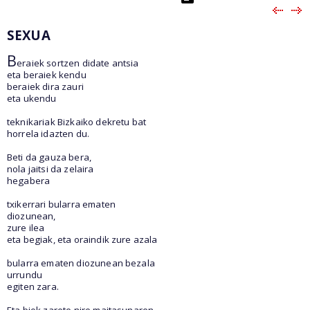
SEXUA
B
eraiek sortzen didate antsia
eta beraiek kendu
beraiek dira zauri
eta ukendu
teknikariak Bizkaiko dekretu bat
horrela idazten du.
Beti da gauza bera,
nola jaitsi da zelaira
hegabera
txikerrari bularra ematen
diozunean,
zure ilea
eta begiak, eta oraindik zure azala
bularra ematen diozunean bezala
urrundu
egiten zara.
Eta biok zarete nire maitasunaren