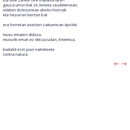
gauza urrun bat ze, beteta zaudetenean,
edaten dizkizunean ahoko hortzak
eta hezurren bertsio bat
era horretan asetzen zaituenean Apolok
muxu ematen didazu
muxurik eman ez diezazudan, Artemisa,
badakit ezin joan naitekeela
contra natura.