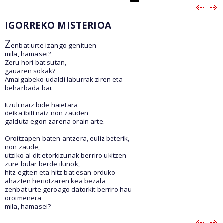
IGORREKO MISTERIOA
Z
enbat urte izango genituen
mila, hamasei?
Zeru hori bat sutan,
gauaren sokak?
Amaigabeko udaldi laburrak ziren-eta
beharbada bai.
Itzuli naiz bide haietara
deika ibili naiz non zauden
galduta egon zarena orain arte.
Oroitzapen baten antzera, euliz beterik,
non zaude,
utziko al dit etorkizunak berriro ukitzen
zure bular berde ilunok,
hitz egiten eta hitz bat esan orduko
ahazten heriotzaren kea bezala
zenbat urte geroago datorkit berriro hau
oroimenera
mila, hamasei?