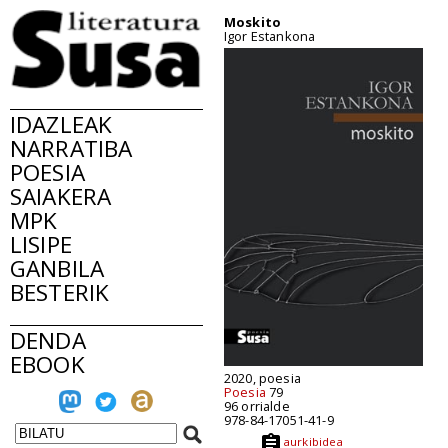
Moskito
Igor Estankona
IDAZLEAK
NARRATIBA
POESIA
SAIAKERA
MPK
LISIPE
GANBILA
BESTERIK
DENDA
EBOOK
2020, poesia
Poesia
79
96 orrialde
978-84-17051-41-9
aurkibidea