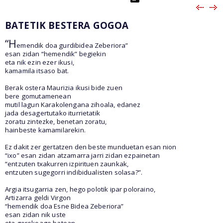
BATETIK BESTERA GOGOA
“H
emendik doa gurdibidea Zeberiora”
esan zidan “hemendik” begiekin
eta nik ezin ezer ikusi,
kamamila itsaso bat.
Berak ostera Maurizia ikusi bide zuen
bere gomutamenean
mutil lagun Karakolengana zihoala, edanez
jada desagertutako iturrietatik
zoratu zintezke, benetan zoratu,
hainbeste kamamilarekin.
Ez dakit zer gertatzen den beste munduetan esan nion
“ixo” esan zidan atzamarra jarri zidan ezpainetan
“entzuten txakurren izpirituen zaunkak,
entzuten sugegorri indibidualisten solasa?”.
Argia itsugarria zen, hego polotik ipar poloraino,
Artizarra geldi Virgon
“hemendik doa Esne Bidea Zeberiora”
esan zidan nik uste
eta gerokoago batean