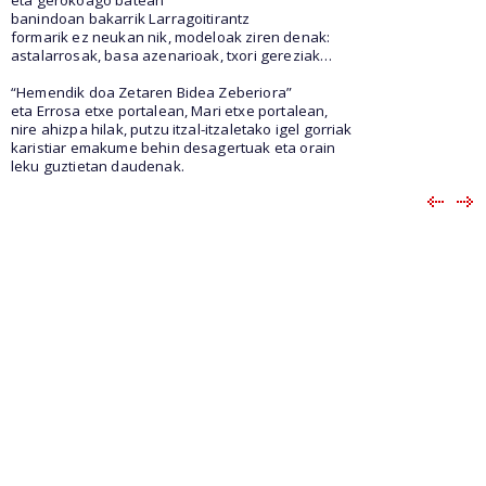
banindoan bakarrik Larragoitirantz
formarik ez neukan nik, modeloak ziren denak:
astalarrosak, basa azenarioak, txori gereziak…
“Hemendik doa Zetaren Bidea Zeberiora”
eta Errosa etxe portalean, Mari etxe portalean,
nire ahizpa hilak, putzu itzal-itzaletako igel gorriak
karistiar emakume behin desagertuak eta orain
leku guztietan daudenak.