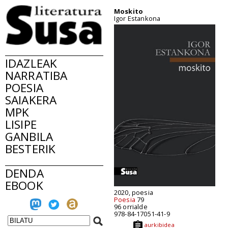
Moskito
Igor Estankona
IDAZLEAK
NARRATIBA
POESIA
SAIAKERA
MPK
LISIPE
GANBILA
BESTERIK
DENDA
EBOOK
2020, poesia
Poesia
79
96 orrialde
978-84-17051-41-9
aurkibidea