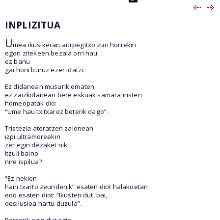
INPLIZITUA
U
mea ikusikeran aurpegitxo zuri horrekin
egon zitekeen bezala orri hau
ez banu
gai honi buruz ezer idatzi.
Ez didanean musurik ematen
ez zaizkidanean bere eskuak samara iristen
homeopatak dio:
“Ume hau txitxarez beterik dago”.
Tristezia ateratzen zaionean
izpi ultramoreekin
zer egin dezaket nik
itzuli baino
nire ispilua?
“Ez nekien
hain txarto zeundenik” esaten diot halakoetan
edo esaten diot: “Ikusten dut, bai,
desilusioa hartu duzula”.
Besterik ezin dut egin.