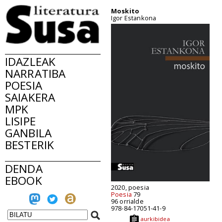
Moskito
Igor Estankona
IDAZLEAK
NARRATIBA
POESIA
SAIAKERA
MPK
LISIPE
GANBILA
BESTERIK
DENDA
EBOOK
2020, poesia
Poesia
79
96 orrialde
978-84-17051-41-9
aurkibidea