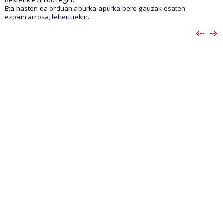
Eta hasten da orduan apurka-apurka bere gauzak esaten
ezpain arrosa, lehertuekin.