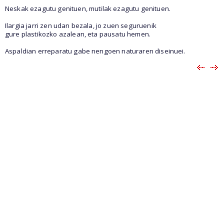
Neskak ezagutu genituen, mutilak ezagutu genituen.
Ilargia jarri zen udan bezala, jo zuen seguruenik
gure plastikozko azalean, eta pausatu hemen.
Aspaldian erreparatu gabe nengoen naturaren diseinuei.