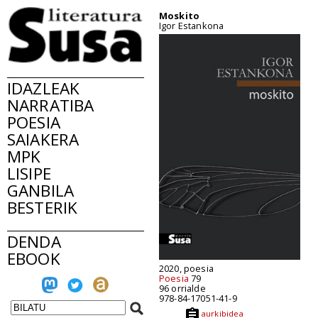
Moskito
Igor Estankona
IDAZLEAK
NARRATIBA
POESIA
SAIAKERA
MPK
LISIPE
GANBILA
BESTERIK
DENDA
EBOOK
2020, poesia
Poesia
79
96 orrialde
978-84-17051-41-9
aurkibidea