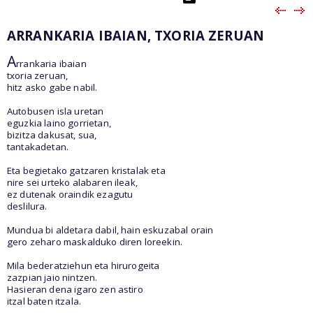
ARRANKARIA IBAIAN, TXORIA ZERUAN
A
rrankaria ibaian
txoria zeruan,
hitz asko gabe nabil.
Autobusen isla uretan
eguzkia laino gorrietan,
bizitza dakusat, sua,
tantakadetan.
Eta begietako gatzaren kristalak eta
nire sei urteko alabaren ileak,
ez dutenak oraindik ezagutu
deslilura.
Mundua bi aldetara dabil, hain eskuzabal orain
gero zeharo maskalduko diren loreekin.
Mila bederatziehun eta hirurogeita
zazpian jaio nintzen.
Hasieran dena igaro zen astiro
itzal baten itzala.