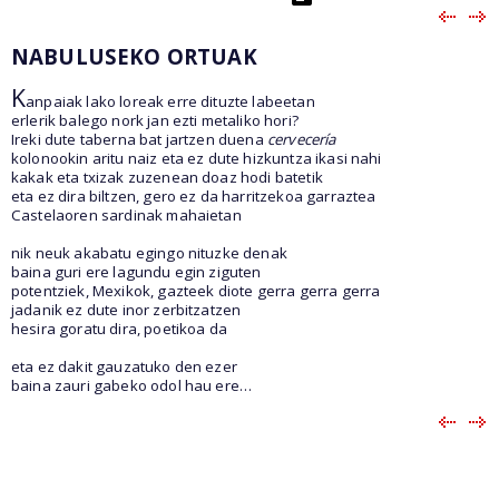
NABULUSEKO ORTUAK
K
anpaiak lako loreak erre dituzte labeetan
erlerik balego nork jan ezti metaliko hori?
Ireki dute taberna bat jartzen duena
cervecería
kolonookin aritu naiz eta ez dute hizkuntza ikasi nahi
kakak eta txizak zuzenean doaz hodi batetik
eta ez dira biltzen, gero ez da harritzekoa garraztea
Castelaoren sardinak mahaietan
nik neuk akabatu egingo nituzke denak
baina guri ere lagundu egin ziguten
potentziek, Mexikok, gazteek diote gerra gerra gerra
jadanik ez dute inor zerbitzatzen
hesira goratu dira, poetikoa da
eta ez dakit gauzatuko den ezer
baina zauri gabeko odol hau ere…