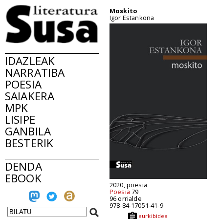
Moskito
Igor Estankona
IDAZLEAK
NARRATIBA
POESIA
SAIAKERA
MPK
LISIPE
GANBILA
BESTERIK
DENDA
EBOOK
2020, poesia
Poesia
79
96 orrialde
978-84-17051-41-9
aurkibidea