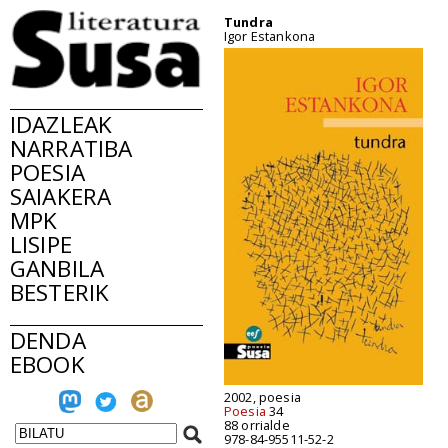
Tundra
Igor Estankona
IDAZLEAK
NARRATIBA
POESIA
SAIAKERA
MPK
LISIPE
GANBILA
BESTERIK
DENDA
EBOOK
2002, poesia
Poesia
34
88 orrialde
978-84-95511-52-2