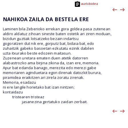
aurkibidea
NAHIKOA ZAILA DA BESTELA ERE
Laminen bila Zeberioko errekan gora goldea pasa zutenean
aldiro aldatuz zihoan sineste baten ostetik ari ziren moduan,
bizidun guztiak lotsatzeko bezain indartsu
gogoratzen dut nik ere, gorputz bat, bidaia bat, edo
zuhaitzik gabeko basoetan ezkutatu ezinik dabilen
uzta itxurako beste edozein maitasun.
Zuzenean uretara ematen duen atetik datorren
alabastrozko ama birjina zikina da, izan ere, memoria.
Apur bat edanda banago, merezita edo merezi gabe
memoriaren aginduetara egon direnak datozkit burura,
piramidea eraikitzen ari zirela zoratu zirenak.
Memoria, esadazu
ni ere langile horietako bat izan nintzen;
kontaidazu
tristearen tristeaz
jasanezina gertatuko zaidan zerbait.