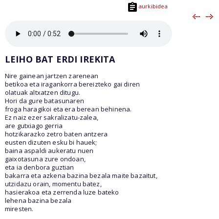
aurkibidea
LEIHO BAT ERDI IREKITA
Nire gainean jartzen zarenean
betikoa eta iragankorra bereizteko gai diren
olatuak altxatzen ditugu.
Hori da gure batasunaren
froga haragikoi eta era berean behinena.
Ez naiz ezer sakralizatu-zalea,
are gutxiago gerria
hotzikarazko zetro baten antzera
eusten dizuten esku bi hauek;
baina aspaldi aukeratu nuen
gaixotasuna zure ondoan,
eta ia denbora guztian
bakarra eta azkena bazina bezala maite bazaitut,
utzidazu orain, momentu batez,
hasierakoa eta zerrenda luze bateko
lehena bazina bezala
miresten.