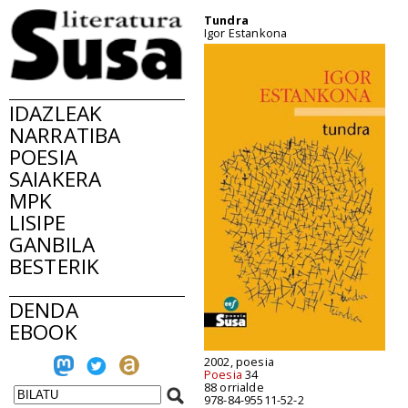
Tundra
Igor Estankona
IDAZLEAK
NARRATIBA
POESIA
SAIAKERA
MPK
LISIPE
GANBILA
BESTERIK
DENDA
EBOOK
2002, poesia
Poesia
34
88 orrialde
978-84-95511-52-2