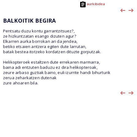
aurkibidea
BALKOITIK BEGIRA
Pentsatu duzu kontu garrantzitsuez?,
ze hizkuntzatan esango dizuten agur?
Elkarren aurka borrokan ari da jendea,
betiko etsaien antzera egiten dute larrutan,
batak bestea itotzeko kordatzen dituzte gorputzak.
Helikopteroek estaltzen dute errekaren marmarra,
baina adi entzuten baduzu ez dira helikopteroak,
zeure arbaso guztiak baino, euli izurrite handi bihurturik
zerua zeharkatzen dutenak
zure ahoaren bila.