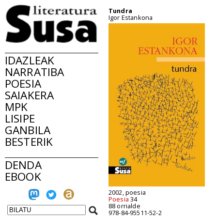
Tundra
Igor Estankona
IDAZLEAK
NARRATIBA
POESIA
SAIAKERA
MPK
LISIPE
GANBILA
BESTERIK
DENDA
EBOOK
2002, poesia
Poesia
34
88 orrialde
978-84-95511-52-2