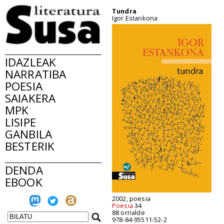
Tundra
Igor Estankona
IDAZLEAK
NARRATIBA
POESIA
SAIAKERA
MPK
LISIPE
GANBILA
BESTERIK
DENDA
EBOOK
2002, poesia
Poesia
34
88 orrialde
978-84-95511-52-2