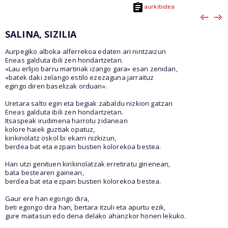
aurkibidea
SALINA, SIZILIA
Aurpegiko alboka alferrekoa edaten ari nintzaizun
Eneas galduta ibili zen hondartzetan.
«Lau erlijio barru martiriak izango gara» esan zenidan,
«batek daki zelango estilo ezezaguna jarraituz
egingo diren baselizak orduan».
Uretara salto egin eta begiak zabaldu nizkion gatzari
Eneas galduta ibili zen hondartzetan.
Itsaspeak irudimena harrotu zidanean
kolore haiek guztiak opatuz,
kirikinolatz oskol bi ekarri nizkizun,
berdea bat eta ezpain bustien kolorekoa bestea.
Han utzi genituen kirikinolatzak erretiratu ginenean,
bata bestearen gainean,
berdea bat eta ezpain bustien kolorekoa bestea.
Gaur ere han egongo dira,
beti egongo dira han, bertara itzuli eta apurtu ezik,
gure maitasun edo dena delako ahanzkor honen lekuko.