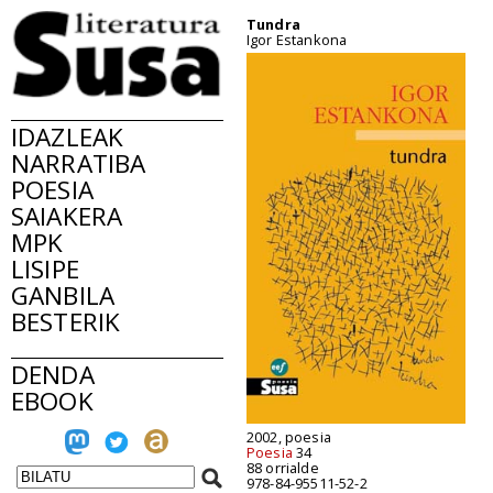
Tundra
Igor Estankona
IDAZLEAK
NARRATIBA
POESIA
SAIAKERA
MPK
LISIPE
GANBILA
BESTERIK
DENDA
EBOOK
2002, poesia
Poesia
34
88 orrialde
978-84-95511-52-2