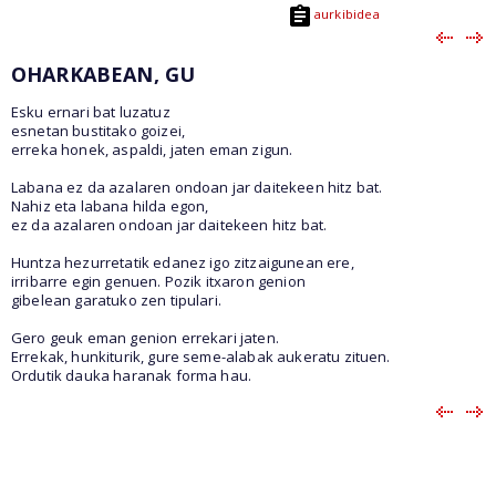
aurkibidea
OHARKABEAN, GU
Esku ernari bat luzatuz
esnetan bustitako goizei,
erreka honek, aspaldi, jaten eman zigun.
Labana ez da azalaren ondoan jar daitekeen hitz bat.
Nahiz eta labana hilda egon,
ez da azalaren ondoan jar daitekeen hitz bat.
Huntza hezurretatik edanez igo zitzaigunean ere,
irribarre egin genuen. Pozik itxaron genion
gibelean garatuko zen tipulari.
Gero geuk eman genion errekari jaten.
Errekak, hunkiturik, gure seme-alabak aukeratu zituen.
Ordutik dauka haranak forma hau.