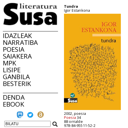
Tundra
Igor Estankona
IDAZLEAK
NARRATIBA
POESIA
SAIAKERA
MPK
LISIPE
GANBILA
BESTERIK
DENDA
EBOOK
2002, poesia
Poesia
34
88 orrialde
978-84-95511-52-2