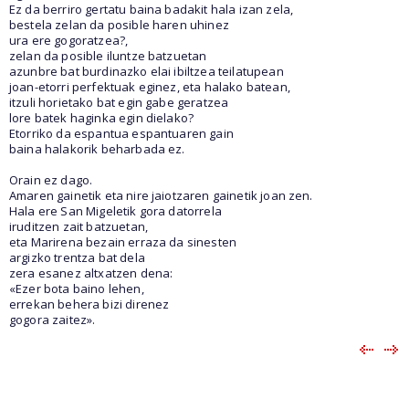
Ez da berriro gertatu baina badakit hala izan zela,
bestela zelan da posible haren uhinez
ura ere gogoratzea?,
zelan da posible iluntze batzuetan
azunbre bat burdinazko elai ibiltzea teilatupean
joan-etorri perfektuak eginez, eta halako batean,
itzuli horietako bat egin gabe geratzea
lore batek haginka egin dielako?
Etorriko da espantua espantuaren gain
baina halakorik beharbada ez.
Orain ez dago.
Amaren gainetik eta nire jaiotzaren gainetik joan zen.
Hala ere San Migeletik gora datorrela
iruditzen zait batzuetan,
eta Marirena bezain erraza da sinesten
argizko trentza bat dela
zera esanez altxatzen dena:
«Ezer bota baino lehen,
errekan behera bizi direnez
gogora zaitez».