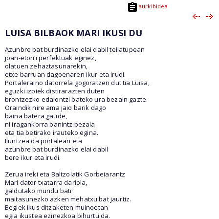
aurkibidea
LUISA BILBAOK MARI IKUSI DU
Azunbre bat burdinazko elai dabil teilatupean
joan-etorri perfektuak eginez,
olatuen zehaztasunarekin,
etxe barruan dagoenaren ikur eta irudi.
Portaleraino datorrela gogoratzen dut tia Luisa,
eguzki izpiek distirarazten duten
brontzezko edalontzi bateko ura bezain gazte.
Oraindik nire ama jaio barik dago
baina batera gaude,
ni iragankorra banintz bezala
eta tia betirako irauteko egina.
Iluntzea da portalean eta
azunbre bat burdinazko elai dabil
bere ikur eta irudi.
Zerua ireki eta Baltzolatik Gorbeiarantz
Mari dator txatarra dariola,
galdutako mundu bati
maitasunezko azken mehatxu bat jaurtiz.
Begiek ikus ditzaketen muinoetan
egia ikustea ezinezkoa bihurtu da.