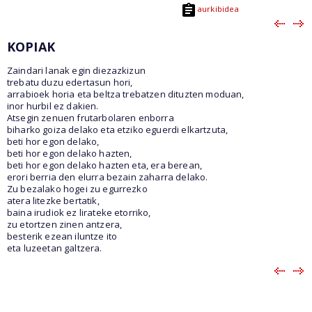
aurkibidea
KOPIAK
Zaindari lanak egin diezazkizun
trebatu duzu edertasun hori,
arrabioek horia eta beltza trebatzen dituzten moduan,
inor hurbil ez dakien.
Atsegin zenuen frutarbolaren enborra
biharko goiza delako eta etziko eguerdi elkartzuta,
beti hor egon delako,
beti hor egon delako hazten,
beti hor egon delako hazten eta, era berean,
erori berria den elurra bezain zaharra delako.
Zu bezalako hogei zu egurrezko
atera litezke bertatik,
baina irudiok ez lirateke etorriko,
zu etortzen zinen antzera,
besterik ezean iluntze ito
eta luzeetan galtzera.