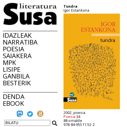
Tundra
Igor Estankona
IDAZLEAK
NARRATIBA
POESIA
SAIAKERA
MPK
LISIPE
GANBILA
BESTERIK
DENDA
EBOOK
2002, poesia
Poesia
34
88 orrialde
978-84-95511-52-2