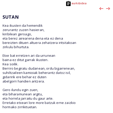
aurkibidea
SUTAN
Kea ikusten da hemendik
zerurantz zuzen hasieran,
kiribilean geroago,
eta berez airearena dena eta ez dena
bereizten dituen altuera zehatzera iritsitakoan
zirkulu bihurtuta.
Etxe bat erretzen ari da urrunean
baina ez ditut garrak ikusten.
Kea soilik.
Berriro begiratu dudanean, ordu bigarrenean,
suhiltzaileen kamioiak beherantz datoz isil,
gidaririk ere behar ez duten
abelgorri handien antzera.
Gero ilundu egin zuen,
eta biharamunean argitu,
eta horrela jarraitu du gaur arte.
Erretako etxeari lore more batzuk erne zaizkio
hormako zirrikituetan.