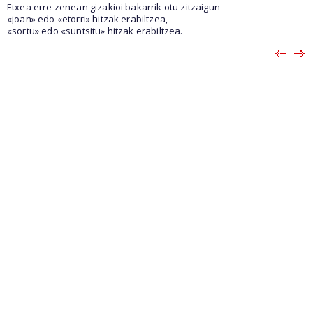
Etxea erre zenean gizakioi bakarrik otu zitzaigun
«joan» edo «etorri» hitzak erabiltzea,
«sortu» edo «suntsitu» hitzak erabiltzea.