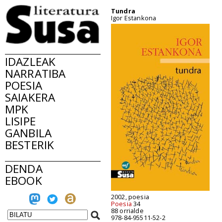
Tundra
Igor Estankona
IDAZLEAK
NARRATIBA
POESIA
SAIAKERA
MPK
LISIPE
GANBILA
BESTERIK
DENDA
EBOOK
2002, poesia
Poesia
34
88 orrialde
978-84-95511-52-2