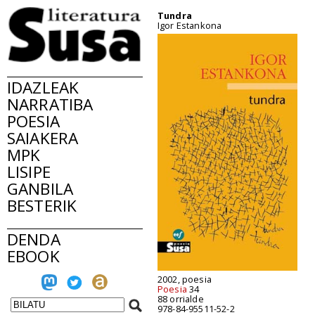
Tundra
Igor Estankona
IDAZLEAK
NARRATIBA
POESIA
SAIAKERA
MPK
LISIPE
GANBILA
BESTERIK
DENDA
EBOOK
2002, poesia
Poesia
34
88 orrialde
978-84-95511-52-2