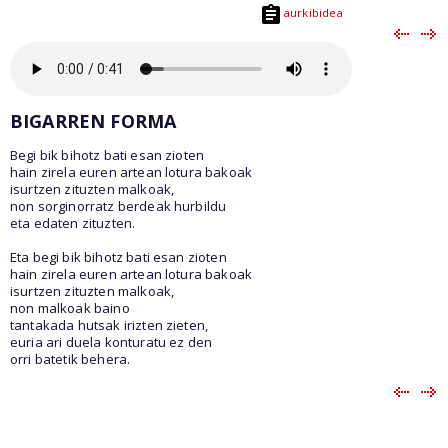
aurkibidea
BIGARREN FORMA
Begi bik bihotz bati esan zioten
hain zirela euren artean lotura bakoak
isurtzen zituzten malkoak,
non sorginorratz berdeak hurbildu
eta edaten zituzten.
Eta begi bik bihotz bati esan zioten
hain zirela euren artean lotura bakoak
isurtzen zituzten malkoak,
non malkoak baino
tantakada hutsak irizten zieten,
euria ari duela konturatu ez den
orri batetik behera.