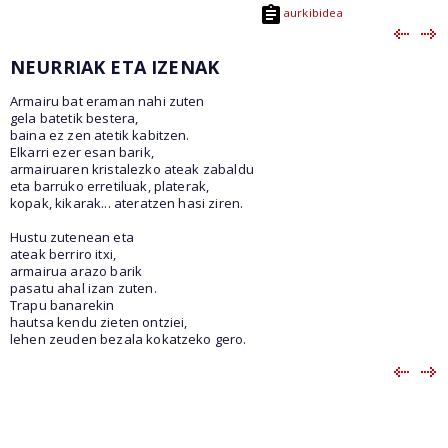
aurkibidea
NEURRIAK ETA IZENAK
Armairu bat eraman nahi zuten
gela batetik bestera,
baina ez zen atetik kabitzen.
Elkarri ezer esan barik,
armairuaren kristalezko ateak zabaldu
eta barruko erretiluak, platerak,
kopak, kikarak... ateratzen hasi ziren.
Hustu zutenean eta
ateak berriro itxi,
armairua arazo barik
pasatu ahal izan zuten.
Trapu banarekin
hautsa kendu zieten ontziei,
lehen zeuden bezala kokatzeko gero.