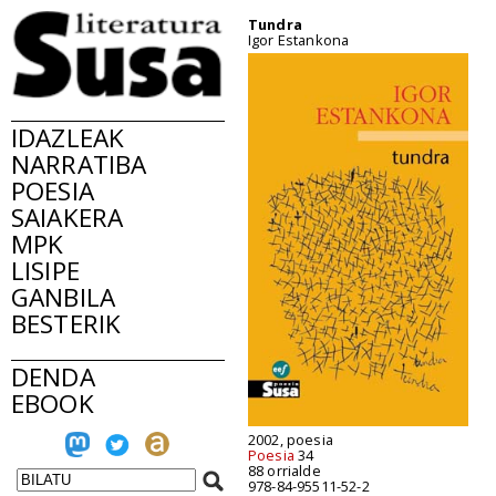
Tundra
Igor Estankona
IDAZLEAK
NARRATIBA
POESIA
SAIAKERA
MPK
LISIPE
GANBILA
BESTERIK
DENDA
EBOOK
2002, poesia
Poesia
34
88 orrialde
978-84-95511-52-2