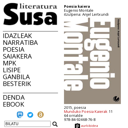
Poesia kaiera
Eugenio Montale
itzulpena: Anjel Lertxundi
IDAZLEAK
NARRATIBA
POESIA
SAIAKERA
MPK
LISIPE
GANBILA
BESTERIK
DENDA
EBOOK
2015, poesia
Munduko Poesia Kaierak
11
64 orrialde
978-84-92468-76-8
aurkibidea