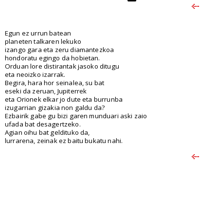
Egun ez urrun batean
planeten talkaren lekuko
izango gara eta zeru diamantezkoa
hondoratu egingo da hobietan.
Orduan lore distirantak jasoko ditugu
eta neoizko izarrak.
Begira, hara hor seinalea, su bat
eseki da zeruan, Jupiterrek
eta Orionek elkar jo dute eta burrunba
izugarrian gizakia non galdu da?
Ezbairik gabe gu bizi garen munduari aski zaio
ufada bat desagertzeko.
Agian oihu bat geldituko da,
lurrarena, zeinak ez baitu bukatu nahi.