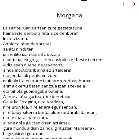
Morgana
Ez zait buruan sartzen zure gaztetasuna
hainbeste denbora (eta a ze denbora!)
luzatu izana.
Artaldea abandonatzeaz
salatu ninduten
ia sentitu izan banintz bezala
ospetsua, ex gregis, edo auskalo zer beste txerren.
Aldiz esan nuena da revenons
à nos moutons (baina ez artaldera)
eta jendailak pentsatu zuen
multiplo baten parte izatearen zoritxar huraxe
arima okertu baten zantzua izan zitekeela
eta bihotz gupidagabe batena.
Ai ene alaba gurtua, nire benetako
Gaueko Erregina, nire Kordelia,
nire Brunilda, nire enara egunsentian,
nire baby-sitterra burua alderrai darabildanean,
nire ezpata eta ezkutua,
ai ene nola galtzen diren aztarnak
gure mundualdian zaindu gintuzten Maneenak,
bi gizakiren guardan
egon direnen artean ankerrenenak.