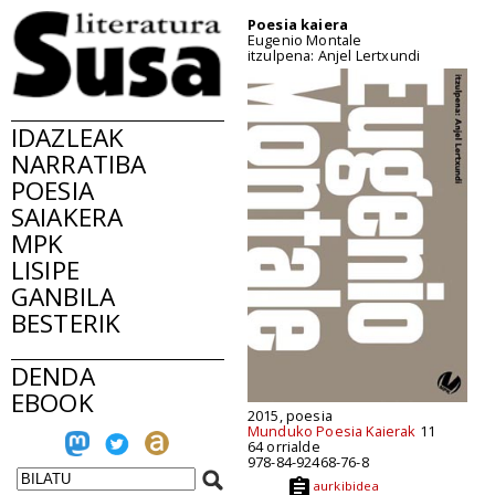
Poesia kaiera
Eugenio Montale
itzulpena: Anjel Lertxundi
IDAZLEAK
NARRATIBA
POESIA
SAIAKERA
MPK
LISIPE
GANBILA
BESTERIK
DENDA
EBOOK
2015, poesia
Munduko Poesia Kaierak
11
64 orrialde
978-84-92468-76-8
aurkibidea