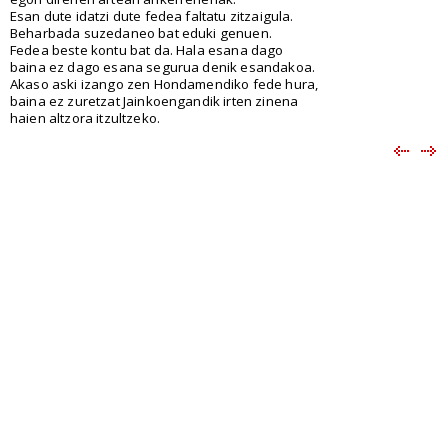
Esan dute idatzi dute fedea faltatu zitzaigula.
Beharbada suzedaneo bat eduki genuen.
Fedea beste kontu bat da. Hala esana dago
baina ez dago esana segurua denik esandakoa.
Akaso aski izango zen Hondamendiko fede hura,
baina ez zuretzat Jainkoengandik irten zinena
haien altzora itzultzeko.