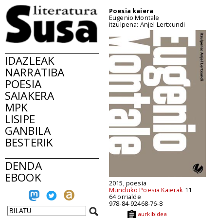
Poesia kaiera
Eugenio Montale
itzulpena: Anjel Lertxundi
IDAZLEAK
NARRATIBA
POESIA
SAIAKERA
MPK
LISIPE
GANBILA
BESTERIK
DENDA
EBOOK
2015, poesia
Munduko Poesia Kaierak
11
64 orrialde
978-84-92468-76-8
aurkibidea