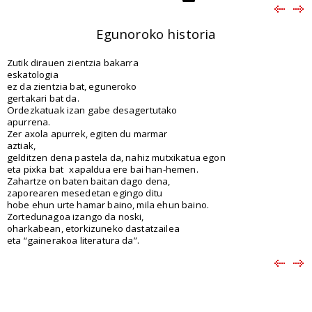
Egunoroko historia
Zutik dirauen zientzia bakarra
eskatologia
ez da zientzia bat, eguneroko
gertakari bat da.
Ordezkatuak izan gabe desagertutako
apurrena.
Zer axola apurrek, egiten du marmar
aztiak,
gelditzen dena pastela da, nahiz mutxikatua egon
eta pixka bat
xapaldua ere bai han-hemen.
Zahartze on baten baitan dago dena,
zaporearen mesedetan egingo ditu
hobe ehun urte hamar baino, mila ehun baino.
Zortedunagoa izango da noski,
oharkabean, etorkizuneko dastatzailea
eta “gainerakoa literatura da”.