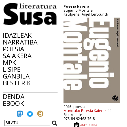
Poesia kaiera
Eugenio Montale
itzulpena: Anjel Lertxundi
IDAZLEAK
NARRATIBA
POESIA
SAIAKERA
MPK
LISIPE
GANBILA
BESTERIK
DENDA
EBOOK
2015, poesia
Munduko Poesia Kaierak
11
64 orrialde
978-84-92468-76-8
aurkibidea