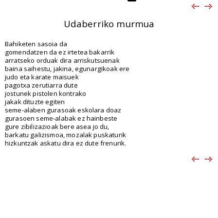
Udaberriko murmua
Bahiketen sasoia da
gomendatzen da ez irtetea bakarrik
arratseko orduak dira arriskutsuenak
baina saihestu, jakina, egunargikoak ere
judo eta karate maisuek
pagotxa zerutiarra dute
jostunek pistolen kontrako
jakak dituzte egiten
seme-alaben gurasoak eskolara doaz
gurasoen seme-alabak ez hainbeste
gure zibilizazioak bere asea jo du,
barkatu galizismoa, mozalak puskaturik
hizkuntzak askatu dira ez dute frenurik.