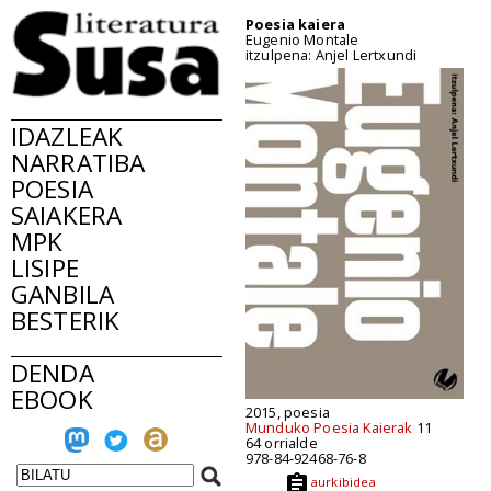
Poesia kaiera
Eugenio Montale
itzulpena: Anjel Lertxundi
IDAZLEAK
NARRATIBA
POESIA
SAIAKERA
MPK
LISIPE
GANBILA
BESTERIK
DENDA
EBOOK
2015, poesia
Munduko Poesia Kaierak
11
64 orrialde
978-84-92468-76-8
aurkibidea