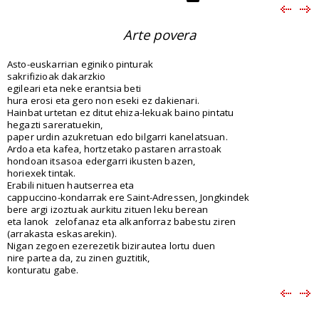
Arte povera
Asto-euskarrian eginiko pinturak
sakrifizioak dakarzkio
egileari eta neke erantsia beti
hura erosi eta gero non eseki ez dakienari.
Hainbat urtetan ez ditut ehiza-lekuak baino pintatu
hegazti sareratuekin,
paper urdin azukretuan edo bilgarri kanelatsuan.
Ardoa eta kafea, hortzetako pastaren arrastoak
hondoan itsasoa edergarri ikusten bazen,
horiexek tintak.
Erabili nituen hautserrea eta
cappuccino-kondarrak ere Saint-Adressen, Jongkindek
bere argi izoztuak aurkitu zituen leku berean
eta lanok
zelofanaz eta alkanforraz babestu ziren
(arrakasta eskasarekin).
Nigan zegoen ezerezetik bizirautea lortu duen
nire partea da, zu zinen guztitik,
konturatu gabe.