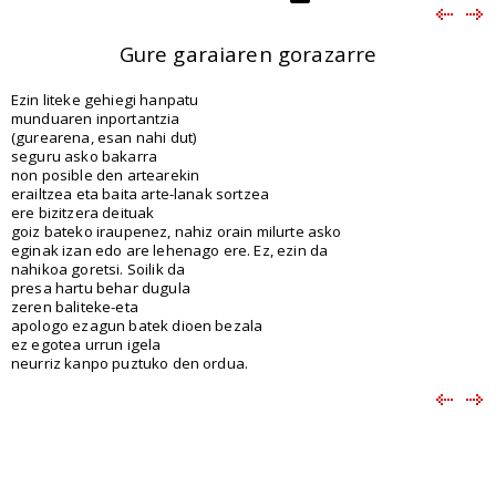
Gure garaiaren gorazarre
Ezin liteke gehiegi hanpatu
munduaren inportantzia
(gurearena, esan nahi dut)
seguru asko bakarra
non posible den artearekin
erailtzea eta baita arte-lanak sortzea
ere bizitzera deituak
goiz bateko iraupenez, nahiz orain milurte asko
eginak izan edo are lehenago ere. Ez, ezin da
nahikoa goretsi. Soilik da
presa hartu behar dugula
zeren baliteke-eta
apologo ezagun batek dioen bezala
ez egotea urrun igela
neurriz kanpo puztuko den ordua.