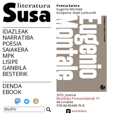
Poesia kaiera
Eugenio Montale
itzulpena: Anjel Lertxundi
IDAZLEAK
NARRATIBA
POESIA
SAIAKERA
MPK
LISIPE
GANBILA
BESTERIK
DENDA
EBOOK
2015, poesia
Munduko Poesia Kaierak
11
64 orrialde
978-84-92468-76-8
aurkibidea