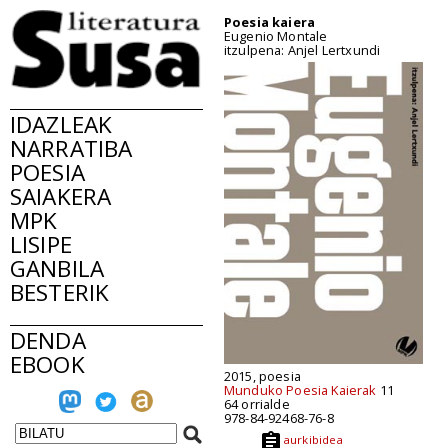
Poesia kaiera
Eugenio Montale
itzulpena: Anjel Lertxundi
IDAZLEAK
NARRATIBA
POESIA
SAIAKERA
MPK
LISIPE
GANBILA
BESTERIK
DENDA
EBOOK
2015, poesia
Munduko Poesia Kaierak
11
64 orrialde
978-84-92468-76-8
aurkibidea