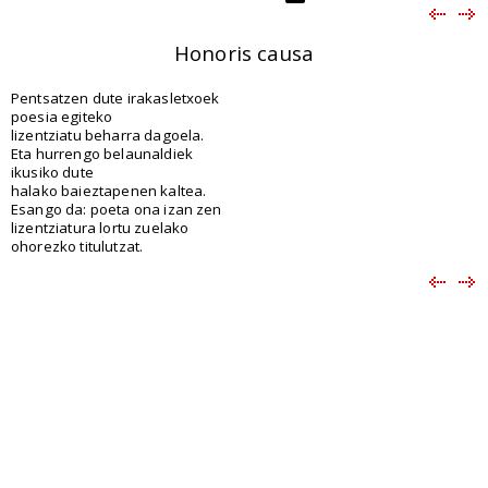
Honoris causa
Pentsatzen dute irakasletxoek
poesia egiteko
lizentziatu beharra dagoela.
Eta hurrengo belaunaldiek
ikusiko dute
halako baieztapenen kaltea.
Esango da: poeta ona izan zen
lizentziatura lortu zuelako
ohorezko titulutzat.