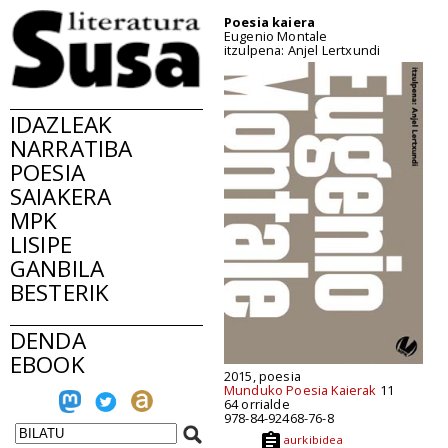
Poesia kaiera
Eugenio Montale
itzulpena: Anjel Lertxundi
IDAZLEAK
NARRATIBA
POESIA
SAIAKERA
MPK
LISIPE
GANBILA
BESTERIK
DENDA
EBOOK
2015, poesia
Munduko Poesia Kaierak
11
64 orrialde
978-84-92468-76-8
aurkibidea