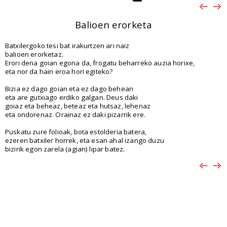
Balioen erorketa
Batxilergoko tesi bat irakurtzen ari naiz
balioen erorketaz.
Erori dena goian egona da, frogatu beharreko auzia horixe,
eta nor da hain eroa hori egiteko?
Bizia ez dago goian eta ez dago behean
eta are gutxiago erdiko galgan. Deus daki
goiaz eta beheaz, beteaz eta hutsaz, lehenaz
eta ondorenaz. Orainaz ez daki pizarrik ere.
Puskatu zure folioak, bota estolderia batera,
ezeren batxiler horrek, eta esan ahal izango duzu
bizirik egon zarela (agian) lipar batez.